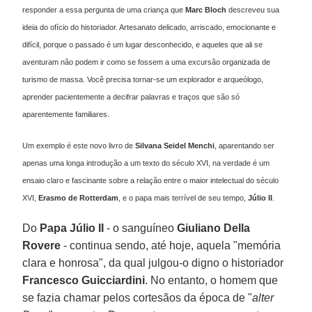
responder a essa pergunta de uma criança que
Marc Bloch
descreveu sua
ideia do ofício do historiador. Artesanato delicado, arriscado, emocionante e
difícil, porque o passado é um lugar desconhecido, e aqueles que ali se
aventuram não podem ir como se fossem a uma excursão organizada de
turismo de massa. Você precisa tornar-se um explorador e arqueólogo,
aprender pacientemente a decifrar palavras e traços que são só
aparentemente familiares.
Um exemplo é este novo livro de
Silvana Seidel Menchi
, aparentando ser
apenas uma longa introdução a um texto do século XVI, na verdade é um
ensaio claro e fascinante sobre a relação entre o maior intelectual do século
XVI,
Erasmo de Rotterdam
, e o papa mais terrível de seu tempo,
Júlio II
.
Do
Papa Júlio II
- o sanguíneo
Giuliano Della
Rovere
- continua sendo, até hoje, aquela "memória
clara e honrosa", da qual julgou-o digno o historiador
Francesco Guicciardini
. No entanto, o homem que
se fazia chamar pelos cortesãos da época de "
alter