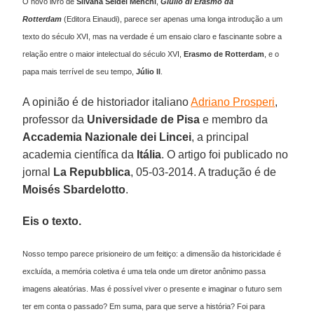
O novo livro de
Silvana Seidel Menchi
,
Giulio di Erasmo da
Rotterdam
(Editora Einaudi), parece ser apenas uma longa introdução a um
texto do século XVI, mas na verdade é um ensaio claro e fascinante sobre a
relação entre o maior intelectual do século XVI,
Erasmo de Rotterdam
, e o
papa mais terrível de seu tempo,
Júlio II
.
A opinião é de historiador italiano
Adriano Prosperi
,
professor da
Universidade de Pisa
e membro da
Accademia Nazionale dei Lincei
, a principal
academia científica da
Itália
. O artigo foi publicado no
jornal
La Repubblica
, 05-03-2014. A tradução é de
Moisés Sbardelotto
.
Eis o texto.
Nosso tempo parece prisioneiro de um feitiço: a dimensão da historicidade é
excluída, a memória coletiva é uma tela onde um diretor anônimo passa
imagens aleatórias. Mas é possível viver o presente e imaginar o futuro sem
ter em conta o passado? Em suma, para que serve a história? Foi para