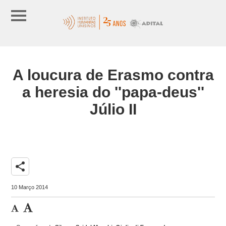
A loucura de Erasmo contra
a heresia do ''papa-deus''
Júlio II
share
10 Março 2014