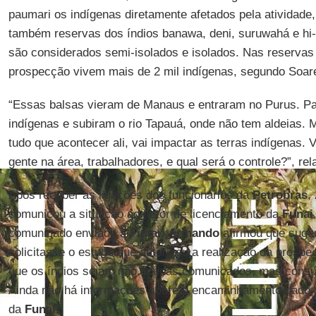
paumari os indígenas diretamente afetados pela atividad
também reservas dos índios banawa, deni, suruwahá e hi
são considerados semi-isolados e isolados. Nas reservas 
prospecção vivem mais de 2 mil indígenas, segundo Soar
“Essas balsas vieram de Manaus e entraram no Purus. Pa
indígenas e subiram o rio Tapauá, onde não tem aldeias.
tudo que acontecer ali, vai impactar as terras indígenas.
gente na área, trabalhadores, e qual será o controle?”, rel
Após receber as ligações dos funcionários da
Petrobras
,
comunicou a situação ao setor de licenciamento da
Funai
comunicado enviado à
Funai
,
Armando
afirmou que suger
solicitasse o estudo que autorizou a realização da prosp
que os índios sejam não apenas comunicados, mas consul
Ainda não há informações sobre o encaminhamento dado p
da
Funai
.