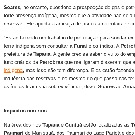
Soares
, no entanto, questiona a prospecção de gás e pe
forte presença indígena, mesmo que a atividade não seja 
reservas. Ele aponta a ameaça de riscos ambientais e soc
“Estão fazendo um trabalho de perfuração para sondar exi
terra indígena sem consultar a
Funai
e os índios. A
Petro
prefeitura de
Tapauá
. A gente precisa saber o vulto do e
funcionários da
Petrobras
que me ligaram disseram que 
indígena
, mas isso não tem diferença. Eles estão fazendo
influência das reservas e no mesmo rio que passa nas terr
os índios tiram sua sobrevivência”, disse
Soares
ao
Amaz
Impactos nos rios
Na área dos rios
Tapauá
e
Cuniuá
estão localizadas as
T
Paumari
do Manissuã, dos Paumari do Lago Paricá e dos