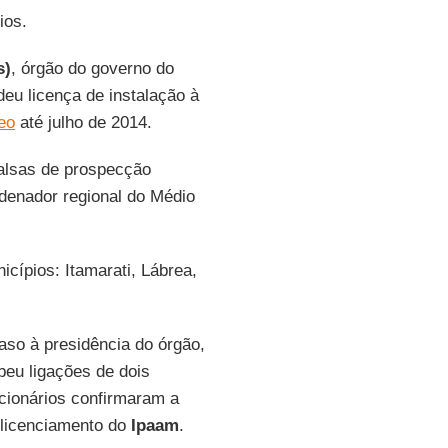
ios.
s)
, órgão do governo do
eu licença de instalação à
eo
até julho de 2014.
alsas de prospecção
denador regional do Médio
cípios: Itamarati, Lábrea,
so à presidência do órgão,
ebeu ligações de dois
cionários confirmaram a
 licenciamento do
Ipaam
.