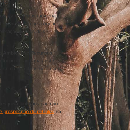
IMA).
ão está em terras indígenas
até mesmo porque a Agência
ploração nesses dois
io Ambiente e Recursos
 foi procurado, mas este
parte da Petrobras no âmbito
pesquisa junto aos paumari
de prospecção de petróleo
na