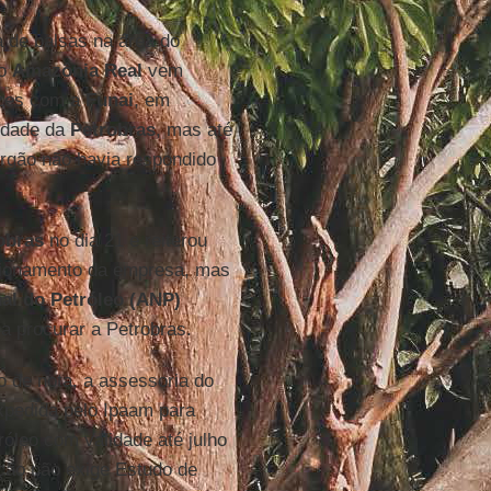
a de balsas na área do
 o
Amazônia Real
vem
vezes com a
Funai
, em
vidade da
Petrobras
, mas até
órgão não havia respondido
obras
no dia 21 e reiterou
icionamento da empresa, mas
al do Petróleo (ANP)
a procurar a Petrobras.
o de nota, a assessoria do
xpedida pelo Ipaam para
róleo com validade até julho
ação não exige Estudo de