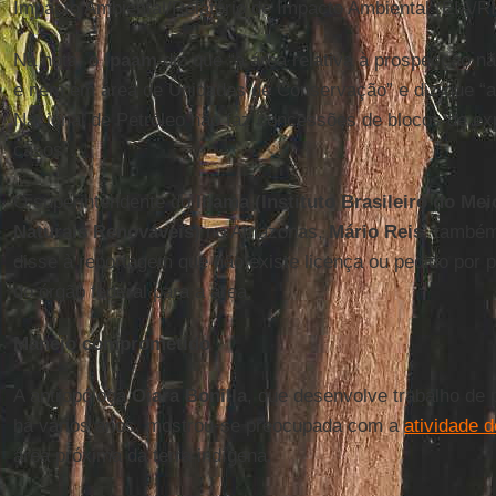
Impacto Ambiental/Relatório de Impacto Ambiental (EIA/R
Na nota, o
Ipaam
diz que “a área relativa à prospecção n
e nem em área de Unidades de Conservação” e diz que “
Nacional de Petróleo não faz concessões de blocos de ex
casos”.
O superintendente do
Ibama (Instituto Brasileiro do Me
Naturais Renováveis)
no Amazonas,
Mário Reis
, também
disse à reportagem que não existe licença ou pedido por 
do órgão federal para a área.
Manejo comprometido
A antropóloga
Oiara Bonilla
, que desenvolve trabalho de 
há vários anos, mostrou-se preocupada com a
atividade 
área próxima da terra indígena.