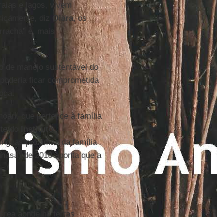
raias e lagos, vivem
ricamente, diz
Oiara
, os
rracha” e, mais
o de manejo sustentável do
 poderia ficar comprometida
oga.
ari, que pertence à família
ite do
Instituto
línguas próximas da família
nasa) de 2010 aponta que a
área aonde há terras