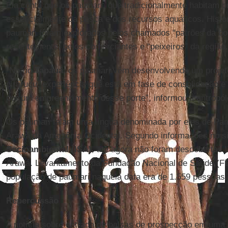
Ela conta que os paumari, que tradicionalmente habitam p
essencialmente da pesca e dos recursos aquáticos. Histo
paumari foram explorados pelos chamados “patrões da bo
recentemente, pelos comerciantes e “peixeiros” da região.
“No rio
Tapauá
, os paumari vêm desenvolvendo um projet
pirarucu, experiência que está em fase de consolidação e
por um empreendimento desse porte”, informou a antropól
Os paumari falam uma língua denominada por eles de Pamo
Arawá da Amazônia Ocidental. Segundo informações no s
Socioambiental (ISA)
, até agora não foram descobertas 
Arawá. Levantamento da Fundação Nacional de Saúde (Fu
população de paumari naquela data era de 1.559 pessoas.
Repercussão
A notícia sobre entrada de balsas de prospecção em uma 