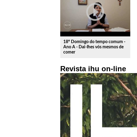
play_circle_outline
18º Domingo do tempo comum -
Ano A - Dai-lhes vós mesmos de
comer
Revista ihu on-line