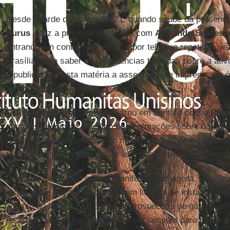
Desde a tarde do último dia 21, quando soube da presenç
Purus
e fez a primeira entrevista com
Armando Soares
,
entrando em contato por email e por telefone repetidas 
Brasília, para saber as providências tomadas sobre a ati
a publicação desta matéria a assessoria de imprensa do 
as questões enviadas.
O
Amazônia Real
também entrou em contato com a
Petr
nos dias seguintes o pedido de informações sobre o pos
esta não se manifestou até o momento. A
Agência Nacion
também foi procurada, mas a assessoria orientou o portal 
O
Ipaam
foi o único que se manifestou até agora. Por mei
órgão disse que a
Petrobras
“tem licença de instalação e
acesso ao local e realização de prospecção de gás ou pet
de 2014”. Segundo o
Ipaam
, o licenciamento para explor