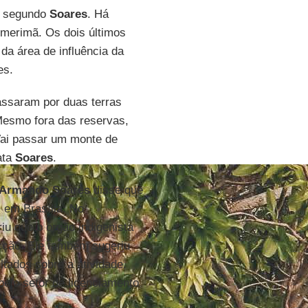
e, segundo
Soares
. Há
-merimã. Os dois últimos
da área de influência da
es.
ssaram por duas terras
 Mesmo fora das reservas,
 Vai passar um monte de
ata
Soares
.
Armando Soares
disse que
, em Brasília. No
iu que o órgão indigenista
ecção. Ele também sugeriu
tados sobre a atividade.
elo setor de licenciamento