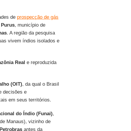
dades de
prospecção de gás
o
Purus
, município de
nas
. A região da pesquisa
uas vivem índios isolados e
zônia Real
e reproduzida
alho (OIT)
, da qual o Brasil
e decisões e
is em seus territórios.
ional do Índio (Funai)
,
de Manaus), vizinho de
Petrobras
antes da