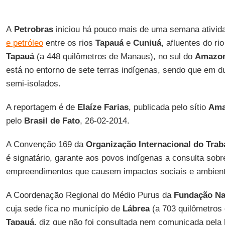
A
Petrobras
iniciou há pouco mais de uma semana ativi
e petróleo
entre os rios
Tapauá
e
Cuniuá
, afluentes do ri
Tapauá
(a 448 quilômetros de Manaus), no sul do
Amazo
está no entorno de sete terras indígenas, sendo que em d
semi-isolados.
A reportagem é de
Elaíze Farias
, publicada pelo sítio
Ama
pelo
Brasil de Fato
, 26-02-2014.
A Convenção 169 da
Organização Internacional do Trab
é signatário, garante aos povos indígenas a consulta sobr
empreendimentos que causem impactos sociais e ambienta
A Coordenação Regional do Médio Purus da
Fundação Nac
cuja sede fica no município de
Lábrea
(a 703 quilômetros 
Tapauá
, diz que não foi consultada nem comunicada pela