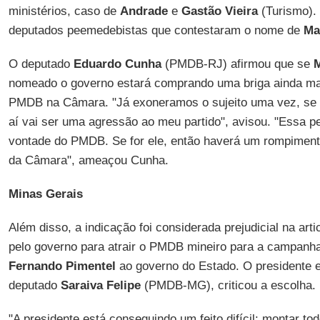
ministérios, caso de
Andrade
e
Gastão
Vieira
(Turismo).
deputados peemedebistas que contestaram o nome de
Ma
O deputado
Eduardo Cunha
(PMDB-RJ) afirmou que se
nomeado o governo estará comprando uma briga ainda ma
PMDB na Câmara. "Já exoneramos o sujeito uma vez, se e
aí vai ser uma agressão ao meu partido", avisou. "Essa p
vontade do PMDB. Se for ele, então haverá um rompime
da Câmara", ameaçou Cunha.
Minas Gerais
Além disso, a indicação foi considerada prejudicial na ar
pelo governo para atrair o PMDB mineiro para a campanha
Fernando
Pimentel
ao governo do Estado. O presidente e
deputado
Saraiva
Felipe
(PMDB-MG), criticou a escolha.
"A presidente está conseguindo um feito difícil: montar t