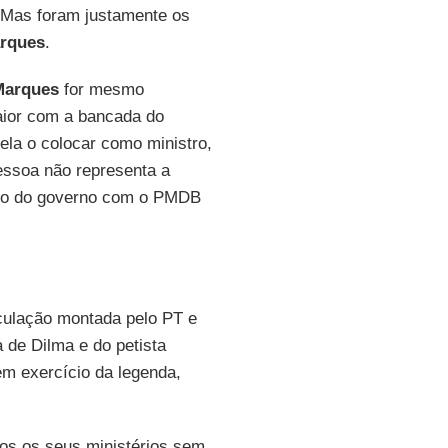
 Mas foram justamente os
rques
.
Marques
for mesmo
ior com a bancada do
la o colocar como ministro,
essoa não representa a
nto do governo com o PMDB
ticulação montada pelo PT e
 de Dilma e do petista
m exercício da legenda,
odos os seus ministérios sem