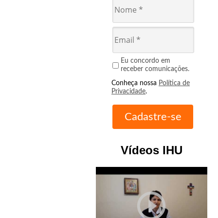
Eu concordo em
receber comunicações.
Conheça nossa
Política de
Privacidade
.
Vídeos IHU
play_circle_outline