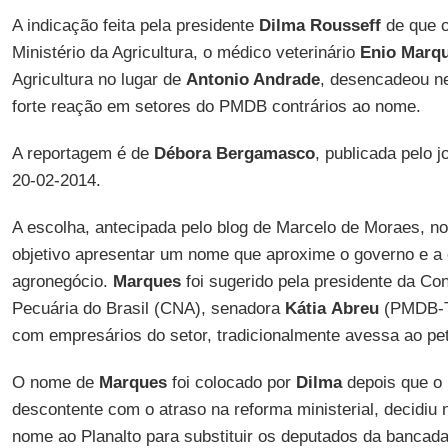
A indicação feita pela presidente
Dilma Rousseff
de que o
Ministério da Agricultura, o médico veterinário
Enio Marq
Agricultura no lugar de
Antonio Andrade
, desencadeou ne
forte reação em setores do PMDB contrários ao nome.
A reportagem é de
Débora Bergamasco
, publicada pelo j
20-02-2014.
A escolha, antecipada pelo blog de Marcelo de Moraes, n
objetivo apresentar um nome que aproxime o governo e a
agronegócio.
Marques
foi sugerido pela presidente da Con
Pecuária do Brasil (CNA), senadora
Kátia
Abreu
(PMDB-TO
com empresários do setor, tradicionalmente avessa ao pe
O nome de
Marques
foi colocado por
Dilma
depois que o
descontente com o atraso na reforma ministerial, decidiu
nome ao Planalto para substituir os deputados da banca