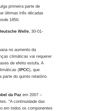
ulga primeira parte de
ue últimas três décadas
esde 1850.
eutsche Welle
, 30-01-
umana no aumento da
anças climáticas vai requerer
ses de efeito estufa. A
imáticas (
IPCC
), que
 parte do quinto relatório
bel da Paz
em 2007 –
tes. "A continuidade das
to em todos os componentes