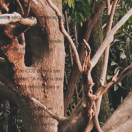
l deste século em comparação
global também deverá
cientistas do clima. As
o homogêneos neste século,
seca e de chuvas deverá
emissões de CO2 deverá ser
 21 e adiante. "A maioria dos
ários séculos, mesmo com o
do relatório e também um
, no Japão, e detalhará os
máticas. Em abril, Berlim