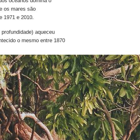
 dos oceanos domina o
ue os mares são
e 1971 e 2010.
e profundidade) aqueceu
ontecido o mesmo entre 1870
do século 20 que durante
e 1901 e 2010, o nível médio
z o documento.
tano e protóxido de
rincipalmente por causa da
 emissões oriundas de
cidificação por absorver