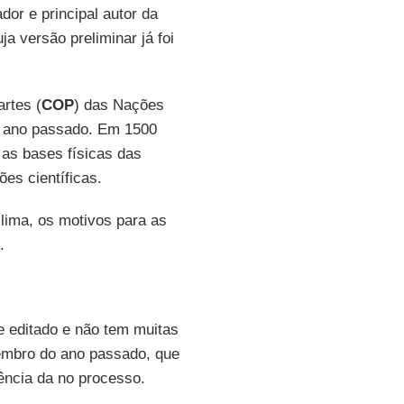
dor e principal autor da
a versão preliminar já foi
rtes (
COP
) das Nações
do ano passado. Em 1500
 as bases físicas das
es científicas.
lima, os motivos para as
.
 e editado e não tem muitas
mbro do ano passado, que
uência da no processo.