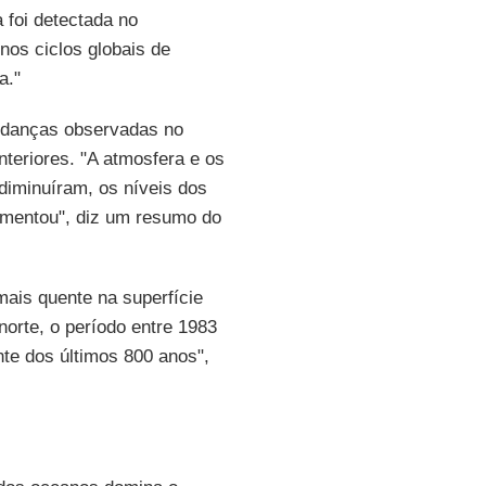
a foi detectada no
os ciclos globais de
a."
udanças observadas no
teriores. "A atmosfera e os
diminuíram, os níveis dos
umentou", diz um resumo do
ais quente na superfície
norte, o período entre 1983
nte dos últimos 800 anos",