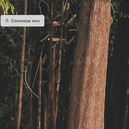
será palco das conclusões do
IPCC
sobre mitigação.
⚠️
Comunicar erro