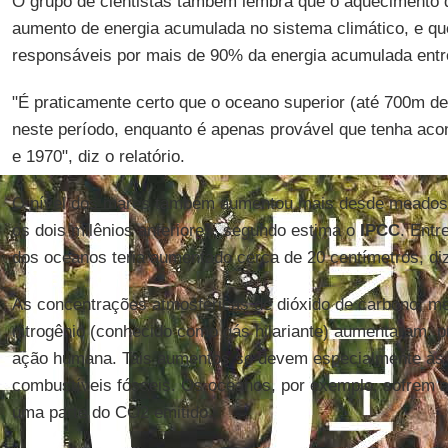
O grupo de cientistas também lembra que o aquecimento
aumento de energia acumulada no sistema climático, e q
responsáveis por mais de 90% da energia acumulada entr
"É praticamente certo que o oceano superior (até 700m d
neste período, enquanto é apenas provável que tenha ac
e 1970", diz o relatório.
O nível dos mares também aumentou mais desde meados 
os dois milênios anteriores, segundo estima o
IPCC
. Entr
dos oceanos teria aumentado cerca de 20 centímetros, di
As concentrações atmosféricas de dióxido de carbono, me
nitrogênio (conhecido como gás hilariante) aumentaram, p
ação humana. Tais aumentos se devem especialmente às
combustíveis fósseis. Os oceanos, por exemplo, sofrem a
uma parte do CO2 emitido.