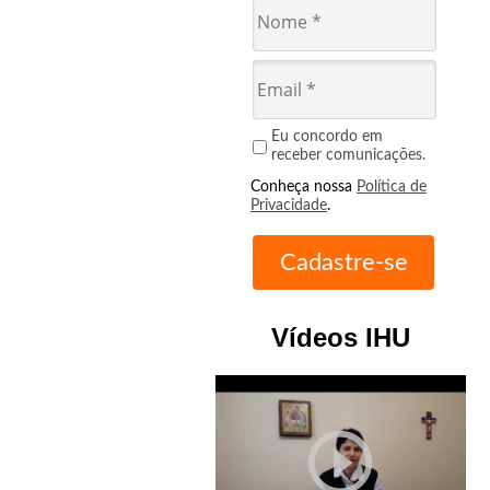
Eu concordo em
receber comunicações.
Conheça nossa
Política de
Privacidade
.
Vídeos IHU
play_circle_outline