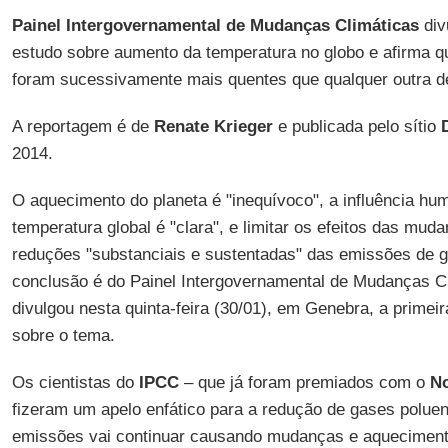
Painel Intergovernamental de Mudanças Climáticas
div
estudo sobre aumento da temperatura no globo e afirma q
foram sucessivamente mais quentes que qualquer outra d
A reportagem é de
Renate Krieger
e publicada pelo sítio
D
2014.
O aquecimento do planeta é "inequívoco", a influência h
temperatura global é "clara", e limitar os efeitos das mud
reduções "substanciais e sustentadas" das emissões de ga
conclusão é do Painel Intergovernamental de Mudanças Cl
divulgou nesta quinta-feira (30/01), em Genebra, a primeira
sobre o tema.
Os cientistas do
IPCC
– que já foram premiados com o
No
fizeram um apelo enfático para a redução de gases poluen
emissões vai continuar causando mudanças e aquecimen