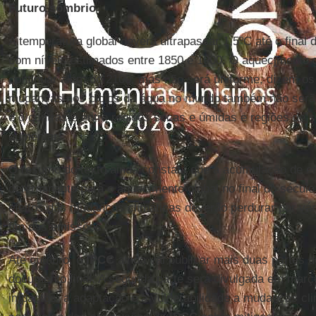
Futuro sombrio
A temperatura global deverá ultrapassar 1,5ºC até o fina
com níveis estimados entre 1850 e 1900. O aquecimento 
continuar além de 2100, mas não será uniforme, dizem os 
mudanças nos ciclos da água no mundo também não serã
e o contraste entre regiões secas e úmidas e regiões de 
aumentar.
O resumo do texto ainda constata que a acumulação de 
determinante para o aquecimento global no final do século
efeitos das mudanças climáticas deverão perdurar por v
fim das emissões."
Até outubro, o
IPCC
ainda vai publicar mais duas partes 
documento final. A segunda parte será divulgada em março
impactos, a adaptação e a vulnerabilidade a mudanças cli