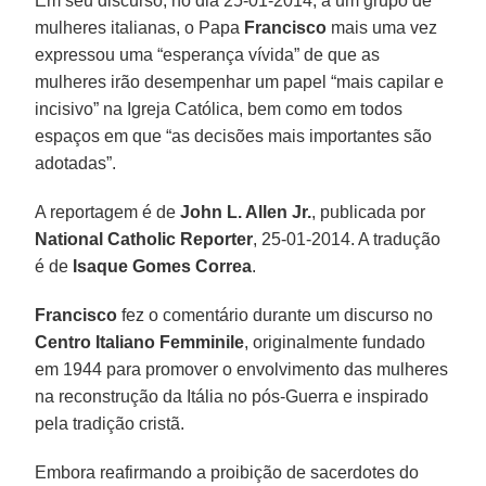
Em seu discurso, no dia 25-01-2014, a um grupo de
mulheres italianas, o Papa
Francisco
mais uma vez
expressou uma “esperança vívida” de que as
mulheres irão desempenhar um papel “mais capilar e
incisivo” na Igreja Católica, bem como em todos
espaços em que “as decisões mais importantes são
adotadas”.
A reportagem é de
John L. Allen Jr.
, publicada por
National Catholic Reporter
, 25-01-2014. A tradução
é de
Isaque Gomes Correa
.
Francisco
fez o comentário durante um discurso no
Centro Italiano Femminile
, originalmente fundado
em 1944 para promover o envolvimento das mulheres
na reconstrução da Itália no pós-Guerra e inspirado
pela tradição cristã.
Embora reafirmando a proibição de sacerdotes do