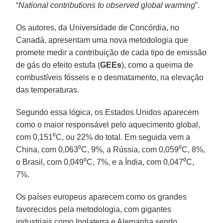
“
National contributions to observed global warming
”.
Os autores, da Universidade de Concórdia, no
Canadá, apresentam uma nova metodologia que
promete medir a contribuição de cada tipo de emissão
de gás do efeito estufa (
GEEs
), como a queima de
combustíveis fósseis e o desmatamento, na elevação
das temperaturas.
Segundo essa lógica, os Estados Unidos aparecem
como o maior responsável pelo aquecimento global,
com 0,151⁰C, ou 22% do total. Em seguida vem a
China, com 0,063⁰C, 9%, a Rússia, com 0,059⁰C, 8%,
o Brasil, com 0,049⁰C, 7%, e a Índia, com 0,047⁰C,
7%.
Os países europeus aparecem como os grandes
favorecidos pela metodologia, com gigantes
industriais como Inglaterra e Alemanha sendo