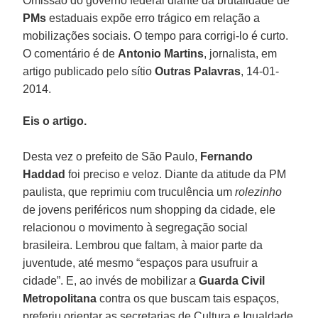
Omissão do governo federal diante da brutalidade de
PMs
estaduais expõe erro trágico em relação a
mobilizações sociais. O tempo para corrigi-lo é curto.
O comentário é de
Antonio Martins
, jornalista, em
artigo publicado pelo sítio
Outras Palavras
, 14-01-
2014.
Eis o artigo.
Desta vez o prefeito de São Paulo,
Fernando
Haddad
foi preciso e veloz. Diante da atitude da PM
paulista, que reprimiu com truculência um
rolezinho
de jovens periféricos num shopping da cidade, ele
relacionou o movimento à segregação social
brasileira. Lembrou que faltam, à maior parte da
juventude, até mesmo “espaços para usufruir a
cidade”. E, ao invés de mobilizar a
Guarda Civil
Metropolitana
contra os que buscam tais espaços,
preferiu orientar as secretarias de Cultura e Igualdade