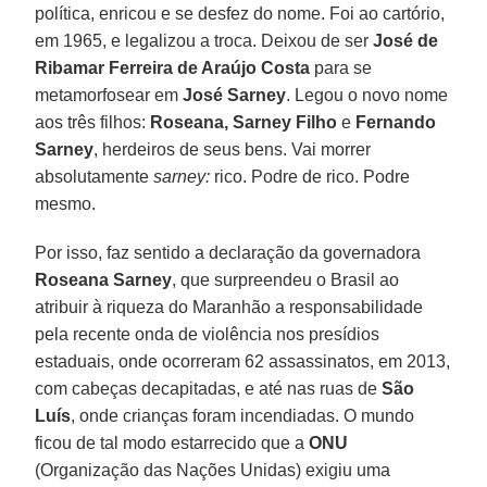
política, enricou e se desfez do nome. Foi ao cartório,
em 1965, e legalizou a troca. Deixou de ser
José de
Ribamar Ferreira de Araújo Costa
para se
metamorfosear em
José Sarney
. Legou o novo nome
aos três filhos:
Roseana, Sarney Filho
e
Fernando
Sarney
, herdeiros de seus bens. Vai morrer
absolutamente
sarney:
rico. Podre de rico. Podre
mesmo.
Por isso, faz sentido a declaração da governadora
Roseana Sarney
, que surpreendeu o Brasil ao
atribuir à riqueza do Maranhão a responsabilidade
pela recente onda de violência nos presídios
estaduais, onde ocorreram 62 assassinatos, em 2013,
com cabeças decapitadas, e até nas ruas de
São
Luís
, onde crianças foram incendiadas. O mundo
ficou de tal modo estarrecido que a
ONU
(Organização das Nações Unidas) exigiu uma