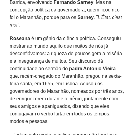
Barrica, envolvendo
Fernando Sarney
. Mas na
concepção política da governadora, quem ficou rico
foi o Maranhão, porque para os
Sarney,
"L'État, c'est
moi".
Roseana
é um gênio da ciência política. Conseguiu
mostrar ao mundo aquilo que muitos de nós já
desconfiávamos: a riqueza de poucos gera a miséria
e a insegurança de muitos. Seu discurso dá
continuidade ao sermão do
padre Antonio Vieira
que, recém-chegado do Maranhão, pregou na sexta-
feira santa, em 1655, em Lisboa. Acusou os
governadores do Maranhão, nomeados por três anos,
de enriquecerem durante o triênio, juntamente com
seus amigos e apaniguados, dizendo que eles
conjugavam o verbo furtar em todos os tempos,
modos e pessoas.
- Furtam pelo modo infinitivo, porque não tem fim o