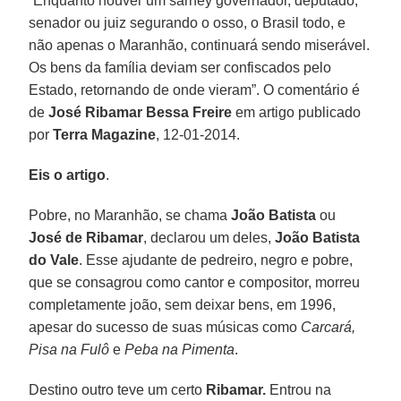
“Enquanto houver um sarney governador, deputado,
senador ou juiz segurando o osso, o Brasil todo, e
não apenas o Maranhão, continuará sendo miserável.
Os bens da família deviam ser confiscados pelo
Estado, retornando de onde vieram”. O comentário é
de
José Ribamar Bessa Freire
em artigo publicado
por
Terra Magazine
, 12-01-2014.
Eis o artigo
.
Pobre, no Maranhão, se chama
João Batista
ou
José de Ribamar
, declarou um deles,
João Batista
do Vale
. Esse ajudante de pedreiro, negro e pobre,
que se consagrou como cantor e compositor, morreu
completamente joão, sem deixar bens, em 1996,
apesar do sucesso de suas músicas como
Carcará,
Pisa na Fulô
e
Peba na Pimenta
.
Destino outro teve um certo
Ribamar.
Entrou na