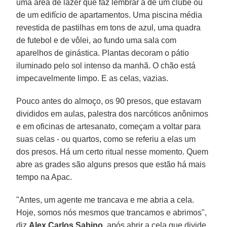
uma área de lazer que faz lembrar a de um clube ou
de um edifício de apartamentos. Uma piscina média
revestida de pastilhas em tons de azul, uma quadra
de futebol e de vôlei, ao fundo uma sala com
aparelhos de ginástica. Plantas decoram o pátio
iluminado pelo sol intenso da manhã. O chão está
impecavelmente limpo. E as celas, vazias.
Pouco antes do almoço, os 90 presos, que estavam
divididos em aulas, palestra dos narcóticos anônimos
e em oficinas de artesanato, começam a voltar para
suas celas - ou quartos, como se referiu a elas um
dos presos. Há um certo ritual nesse momento. Quem
abre as grades são alguns presos que estão há mais
tempo na Apac.
"Antes, um agente me trancava e me abria a cela.
Hoje, somos nós mesmos que trancamos e abrimos",
diz
Alex Carlos Sabino
, após abrir a cela que divide