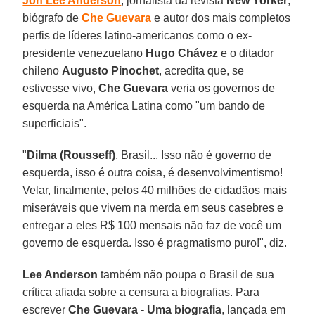
Jon Lee Anderson
, jornalista da revista
New Yorker
,
biógrafo de
Che Guevara
e autor dos mais completos
perfis de líderes latino-americanos como o ex-
presidente venezuelano
Hugo Chávez
e o ditador
chileno
Augusto Pinochet
, acredita que, se
estivesse vivo,
Che Guevara
veria os governos de
esquerda na América Latina como "um bando de
superficiais".
"
Dilma (Rousseff)
, Brasil... Isso não é governo de
esquerda, isso é outra coisa, é desenvolvimentismo!
Velar, finalmente, pelos 40 milhões de cidadãos mais
miseráveis que vivem na merda em seus casebres e
entregar a eles R$ 100 mensais não faz de você um
governo de esquerda. Isso é pragmatismo puro!", diz.
Lee Anderson
também não poupa o Brasil de sua
crítica afiada sobre a censura a biografias. Para
escrever
Che Guevara - Uma biografia
, lançada em