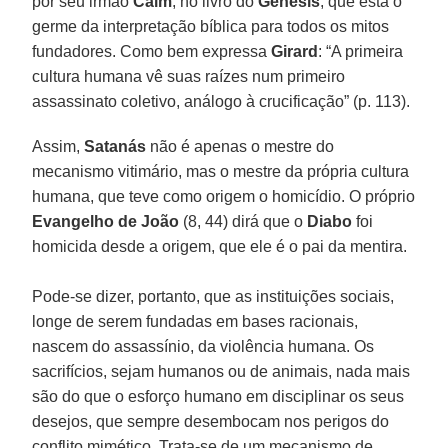
por seu irmão
Caim
, no livro do
Gênesis
, que está o
germe da interpretação bíblica para todos os mitos
fundadores. Como bem expressa
Girard
: “A primeira
cultura humana vê suas raízes num primeiro
assassinato coletivo, análogo à crucificação” (p. 113).
Assim,
Satanás
não é apenas o mestre do
mecanismo vitimário, mas o mestre da própria cultura
humana, que teve como origem o homicídio. O próprio
Evangelho de João
(8, 44) dirá que o
Diabo
foi
homicida desde a origem, que ele é o pai da mentira.
Pode-se dizer, portanto, que as instituições sociais,
longe de serem fundadas em bases racionais,
nascem do assassínio, da violência humana. Os
sacrifícios, sejam humanos ou de animais, nada mais
são do que o esforço humano em disciplinar os seus
desejos, que sempre desembocam nos perigos do
conflito mimético. Trata-se de um mecanismo de