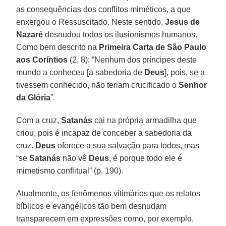
as consequências dos conflitos miméticos, a que
enxergou o Ressuscitado. Neste sentido,
Jesus de
Nazaré
desnudou todos os ilusionismos humanos.
Como bem descrito na
Primeira Carta de São Paulo
aos Coríntios
(2, 8): “Nenhum dos príncipes deste
mundo a conheceu [a sabedoria de
Deus
], pois, se a
tivessem conhecido, não teriam crucificado o
Senhor
da Glória
”.
Com a cruz,
Satanás
cai na própria armadilha que
criou, pois é incapaz de conceber a sabedoria da
cruz.
Deus
oferece a sua salvação para todos, mas
“se
Satanás
não vê
Deus
, é porque todo ele é
mimetismo conflitual” (p. 190).
Atualmente, os fenômenos vitimários que os relatos
bíblicos e evangélicos tão bem desnudam
transparecem em expressões como, por exemplo,