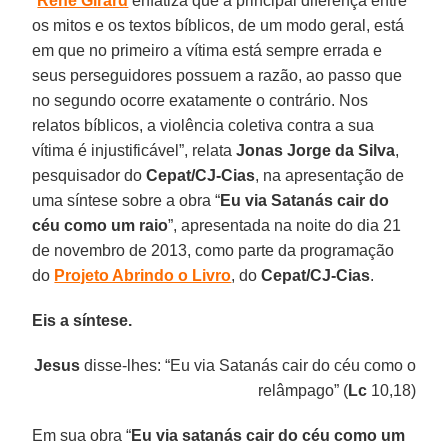
“
René Girard
enfatiza que a principal diferença entre
os mitos e os textos bíblicos, de um modo geral, está
em que no primeiro a vítima está sempre errada e
seus perseguidores possuem a razão, ao passo que
no segundo ocorre exatamente o contrário. Nos
relatos bíblicos, a violência coletiva contra a sua
vítima é injustificável”, relata
Jonas Jorge da Silva
,
pesquisador do
Cepat/CJ-Cias
, na apresentação de
uma síntese sobre a obra “
Eu via Satanás cair do
céu como um raio
”, apresentada na noite do dia 21
de novembro de 2013, como parte da programação
do
Projeto Abrindo o Livro
, do
Cepat/CJ-Cias
.
Eis a síntese.
Jesus
disse-lhes: “Eu via Satanás cair do céu como o
relâmpago” (
Lc
10,18)
Em sua obra “
Eu via satanás cair do céu como um