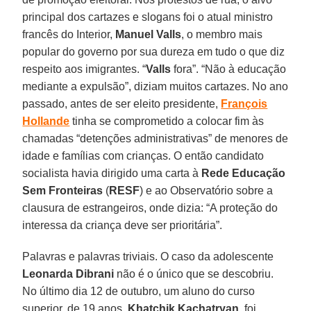
principal dos cartazes e slogans foi o atual ministro
francês do Interior,
Manuel Valls
, o membro mais
popular do governo por sua dureza em tudo o que diz
respeito aos imigrantes. “
Valls
fora”. “Não à educação
mediante a expulsão”, diziam muitos cartazes. No ano
passado, antes de ser eleito presidente,
François
Hollande
tinha se comprometido a colocar fim às
chamadas “detenções administrativas” de menores de
idade e famílias com crianças. O então candidato
socialista havia dirigido uma carta à
Rede Educação
Sem Fronteiras
(
RESF
) e ao Observatório sobre a
clausura de estrangeiros, onde dizia: “A proteção do
interessa da criança deve ser prioritária”.
Palavras e palavras triviais. O caso da adolescente
Leonarda Dibrani
não é o único que se descobriu.
No último dia 12 de outubro, um aluno do curso
superior, de 19 anos,
Khatchik Kachatryan
, foi