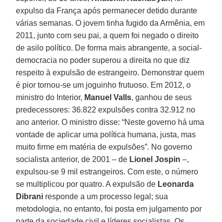
expulso da França após permanecer detido durante
várias semanas. O jovem tinha fugido da Armênia, em
2011, junto com seu pai, a quem foi negado o direito
de asilo político. De forma mais abrangente, a social-
democracia no poder superou a direita no que diz
respeito à expulsão de estrangeiro. Demonstrar quem
é pior tornou-se um joguinho frutuoso. Em 2012, o
ministro do Interior,
Manuel Valls
, ganhou de seus
predecessores: 36.822 expulsões contra 32.912 no
ano anterior. O ministro disse: “Neste governo há uma
vontade de aplicar uma política humana, justa, mas
muito firme em matéria de expulsões”. No governo
socialista anterior, de 2001 – de
Lionel Jospin
–,
expulsou-se 9 mil estrangeiros. Com este, o número
se multiplicou por quatro. A expulsão de
Leonarda
Dibrani
responde a um processo legal; sua
metodologia, no entanto, foi posta em julgamento por
parte da sociedade civil e líderes socialistas. Os