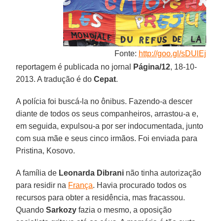
Fonte:
http://goo.gl/sDUlEj
reportagem é publicada no jornal
Página/12
, 18-10-
2013. A tradução é do
Cepat
.
A polícia foi buscá-la no ônibus. Fazendo-a descer
diante de todos os seus companheiros, arrastou-a e,
em seguida, expulsou-a por ser indocumentada, junto
com sua mãe e seus cinco irmãos. Foi enviada para
Pristina, Kosovo.
A família de
Leonarda Dibrani
não tinha autorização
para residir na
França
. Havia procurado todos os
recursos para obter a residência, mas fracassou.
Quando
Sarkozy
fazia o mesmo, a oposição