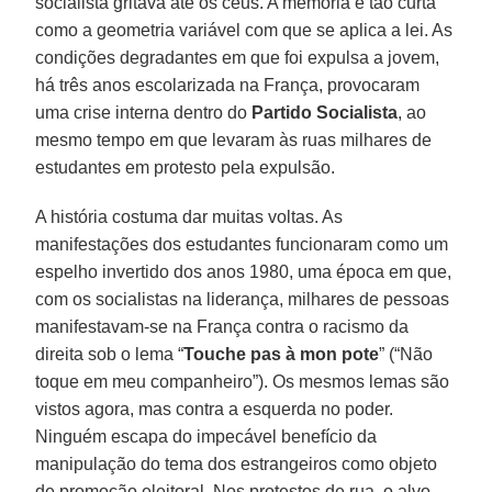
socialista gritava até os céus. A memória é tão curta
como a geometria variável com que se aplica a lei. As
condições degradantes em que foi expulsa a jovem,
há três anos escolarizada na França, provocaram
uma crise interna dentro do
Partido Socialista
, ao
mesmo tempo em que levaram às ruas milhares de
estudantes em protesto pela expulsão.
A história costuma dar muitas voltas. As
manifestações dos estudantes funcionaram como um
espelho invertido dos anos 1980, uma época em que,
com os socialistas na liderança, milhares de pessoas
manifestavam-se na França contra o racismo da
direita sob o lema “
Touche pas à mon pote
” (“Não
toque em meu companheiro”). Os mesmos lemas são
vistos agora, mas contra a esquerda no poder.
Ninguém escapa do impecável benefício da
manipulação do tema dos estrangeiros como objeto
de promoção eleitoral. Nos protestos de rua, o alvo