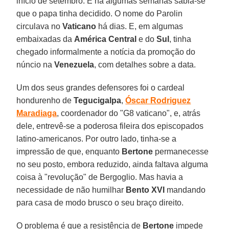
início de setembro. E há algumas semanas sabia-se
que o papa tinha decidido. O nome do Parolin
circulava no
Vaticano
há dias. E, em algumas
embaixadas da
América Central
e do
Sul
, tinha
chegado informalmente a notícia da promoção do
núncio na
Venezuela
, com detalhes sobre a data.
Um dos seus grandes defensores foi o cardeal
hondurenho de
Tegucigalpa
,
Óscar Rodriguez
Maradiaga
, coordenador do "G8 vaticano", e, atrás
dele, entrevê-se a poderosa fileira dos episcopados
latino-americanos. Por outro lado, tinha-se a
impressão de que, enquanto
Bertone
permanecesse
no seu posto, embora reduzido, ainda faltava alguma
coisa à "revolução" de Bergoglio. Mas havia a
necessidade de não humilhar
Bento XVI
mandando
para casa de modo brusco o seu braço direito.
O problema é que a resistência de
Bertone
impede