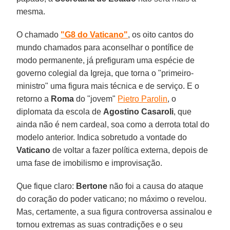
mesma.
O chamado
"G8 do Vaticano"
, os oito cantos do
mundo chamados para aconselhar o pontífice de
modo permanente, já prefiguram uma espécie de
governo colegial da Igreja, que torna o "primeiro-
ministro" uma figura mais técnica e de serviço. E o
retorno a
Roma
do "jovem"
Pietro Parolin
, o
diplomata da escola de
Agostino Casaroli
, que
ainda não é nem cardeal, soa como a derrota total do
modelo anterior. Indica sobretudo a vontade do
Vaticano
de voltar a fazer política externa, depois de
uma fase de imobilismo e improvisação.
Que fique claro:
Bertone
não foi a causa do ataque
do coração do poder vaticano; no máximo o revelou.
Mas, certamente, a sua figura controversa assinalou e
tornou extremas as suas contradições e o seu