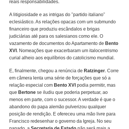
reais responsabilidades.
A litigiosidade e as intrigas do "partido italiano"
eclesiástico. As relações opacas com um submundo
financeiro que produziu escândalos e brigas
judiciárias até para os salesianos como ele. O
vazamento de documentos do Apartamento de
Bento
XVI
. Nomeações que exacerbaram um italocentrismo
curial alheio aos equilíbrios do catolicismo mundial.
E, finalmente, chegou a renúncia de
Ratzinger
. Corre
em câmera lenta uma série de forçações que só a
relação especial com
Bento XVI
podia permitir, mas
que
Bertone
se iludiu que poderia perpetuar, ao
menos em parte, com o sucessor. A verdade é que o
abandono do papa alemão pulverizou qualquer
posição de rendição. E ofereceu uma mão livre para
Francisco redesenhar o governo da Igreja. No seu
papado, a
Secretaria de Estado
não será mais a