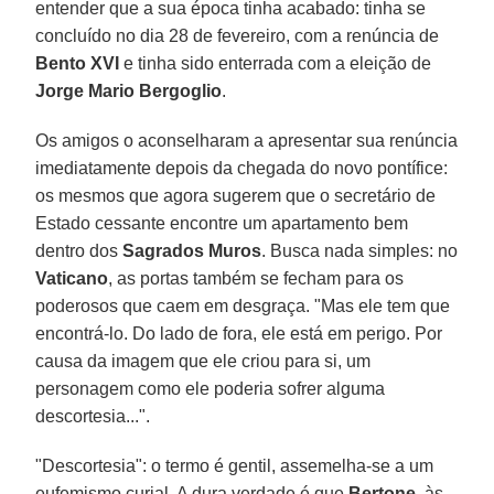
entender que a sua época tinha acabado: tinha se
concluído no dia 28 de fevereiro, com a renúncia de
Bento XVI
e tinha sido enterrada com a eleição de
Jorge Mario Bergoglio
.
Os amigos o aconselharam a apresentar sua renúncia
imediatamente depois da chegada do novo pontífice:
os mesmos que agora sugerem que o secretário de
Estado cessante encontre um apartamento bem
dentro dos
Sagrados Muros
. Busca nada simples: no
Vaticano
, as portas também se fecham para os
poderosos que caem em desgraça. "Mas ele tem que
encontrá-lo. Do lado de fora, ele está em perigo. Por
causa da imagem que ele criou para si, um
personagem como ele poderia sofrer alguma
descortesia...".
"Descortesia": o termo é gentil, assemelha-se a um
eufemismo curial. A dura verdade é que
Bertone
, às