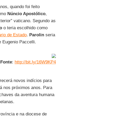
nos, quando foi feito
omo
Núncio Apostólico
,
xterior” vaticano. Segundo as
o
o teria escolhido como
rio de Estado
.
Parolin
seria
 Eugenio Paccelli.
Fonte
:
http://bit.ly/16W9KP4
recerá novos indícios para
á nos próximos anos. Para
 chaves da aventura humana
uelanas.
rovíncia e na diocese de