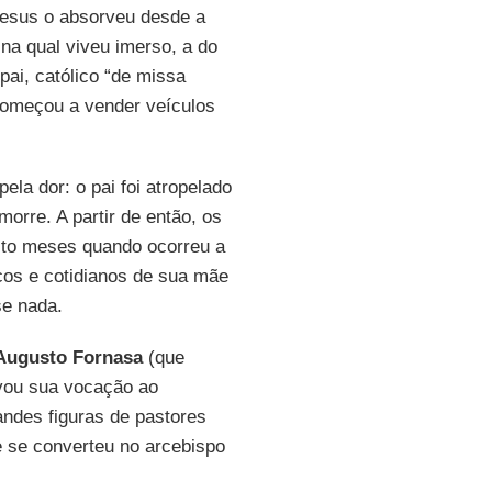
 Jesus o absorveu desde a
 na qual viveu imerso, a do
ai, católico “de missa
 começou a vender veículos
pela dor: o pai foi atropelado
morre. A partir de então, os
oito meses quando ocorreu a
os e cotidianos de sua mãe
se nada.
Augusto Fornasa
(que
ivou sua vocação ao
ndes figuras de pastores
e se converteu no arcebispo