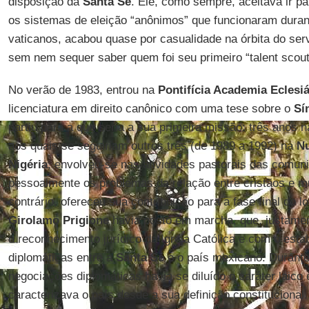
disposição da
Santa Sé
. Ele, como sempre, aceitava ir
os sistemas de eleição “anônimos” que funcionaram dura
vaticanos, acabou quase por casualidade na órbita do serv
sem nem sequer saber quem foi seu primeiro “talent scout
No verão de 1983, entrou na
Pontifícia Academia Eclesiá
licenciatura em direito canônico com uma tese sobre o
Sí
partiu para a que seria a sua primeira missão: três anos 
aos quais se seguiriam outros três (de 1989 a 1992) na
Nu
Nigéria
, envolveu-se nas atividades pastorais das comun
pessoalmente os problemas da relação entre cristãos e
contrário, ofereceu sua contribuição para a fase final do l
Girolamo Prigione
havia posto em marcha, que, justame
o reconhecimento jurídico da Igreja Católica e com o est
diplomáticas entre a
Santa Sé
e o país mexicano. Durante
negociações diplomáticas havia se diluído o caráter laico e
caracterizava o país desde a sua definição constitucional.