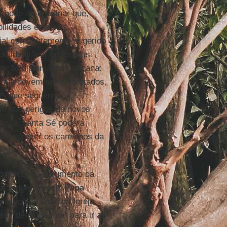
, pode-se imaginar que,
ilidades eclesiais
cial constantemente sugerido
de identificar no “modus
ição diplomática vaticana:
 que devem ser enfrentados,
ais que seguem
nte dos perigos de novos
vas, a Santa Sé poderá
ra favorecer os caminhos da
lítico, o instrumento da
al” sugerida pelo
Papa
ribuição à ação da Igreja,
sair de si mesma” para ir ao