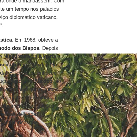
 para onde o mandassem. Com
nte um tempo nos palácios
iço diplomático vaticano,
”.
stica
. Em 1968, obteve a
nodo dos Bispos
. Depois
na
Nunciatura da Nigéria
,
nciatura do México
. Na
idades locais e conheceu
 muçulmanos. No
México
, ao
ongo trabalho que o núncio
nte em 1992, culminaria com
abelecimento de relações
 essas delicadas
 anticlerical que