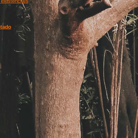
 existenciais
.
stado