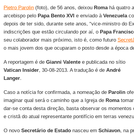
Pietro Parolin
(foto), de 56 anos, deixou
Roma
há quatro a
arcebispo pelo
Papa Bento XVI
e enviado à
Venezuela
c
depois de ter sido, durante sete anos, “vice-ministro do E
indiscrições que estão circulando por aí, o
Papa Francisc
seu colaborador mais próximo, isto é, como futuro
Secretá
o mais jovem dos que ocuparam o posto desde a época de
A reportagem é de
Gianni Valente
e publicada no sítio
Vatican Insider
, 30-08-2013. A tradução é de
André
Langer
.
Caso a notícia for confirmada, a nomeação de
Parolin
ofe
imaginar qual será o caminho que a Igreja de
Roma
tomar
dar-se conta desta direção, basta observar os momentos
e cristã do atual representante pontifício em terras venez
O novo
Secretário de Estado
nasceu em
Schiavon
, na p