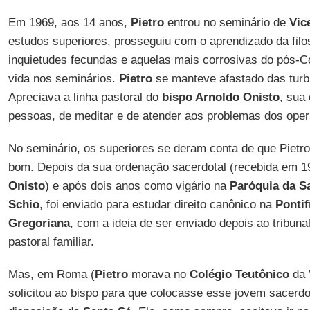
Em 1969, aos 14 anos,
Pietro
entrou no seminário de
Vic
estudos superiores, prosseguiu com o aprendizado da filos
inquietudes fecundas e aquelas mais corrosivas do pós-C
vida nos seminários.
Pietro
se manteve afastado das turbu
Apreciava a linha pastoral do
bispo Arnoldo Onisto
, sua
pessoas, de meditar e de atender aos problemas dos oper
No seminário, os superiores se deram conta de que Pietr
bom. Depois da sua ordenação sacerdotal (recebida em 
Onisto
) e após dois anos como vigário na
Paróquia da S
Schio
, foi enviado para estudar direito canônico na
Pontif
Gregoriana
, com a ideia de ser enviado depois ao tribuna
pastoral familiar.
Mas, em Roma (
Pietro
morava no
Colégio Teutônico
da 
solicitou ao bispo para que colocasse esse jovem sacerdot