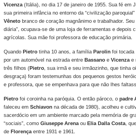
Vicenza
(Itália), no dia 17 de janeiro de 1955. Sua fé em
sua primeira infância no entorno da “civilização paroquial”
Vêneto
branco de coração magnânimo e trabalhador. Seu p
diária”, ocupava-se de uma loja de ferramentas e depois
agrícolas. Sua mãe foi professora de educação primária.
Quando
Pietro
tinha 10 anos, a família
Parolin
foi tocada 
por um automóvel na estrada entre
Bassano
e
Vicenza
e 
três filhos (
Pietro
, sua irmã e seu irmãozinho, que tinha 
desgraça) foram testemunhas dos pequenos gestos heróic
e professora, que se empenhava para que não lhes faltas
Pietro
foi coroinha na paróquia. O então pároco, o
padre 
faleceu em
Schiavon
na década de 1980), acolheu e cult
sacerdócio em um ambiente marcado pela memória de gra
“sociais”, como
Giuseppe Arena
ou
Elia Dalla Costa
, qu
de
Florença
entre 1931 e 1961.