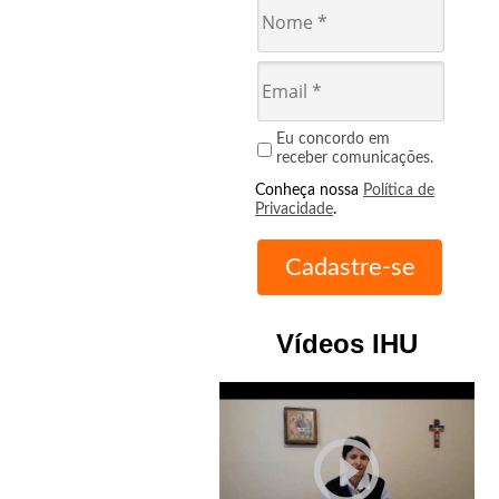
Eu concordo em
receber comunicações.
Conheça nossa
Política de
Privacidade
.
Vídeos IHU
play_circle_outline