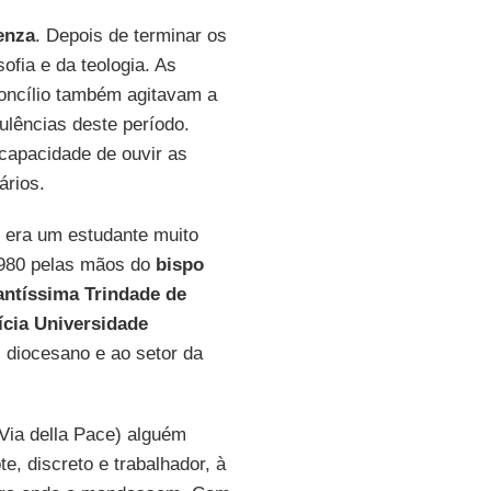
enza
. Depois de terminar os
ofia e da teologia. As
oncílio também agitavam a
lências deste período.
 capacidade de ouvir as
ários.
o era um estudante muito
1980 pelas mãos do
bispo
antíssima Trindade de
ícia Universidade
l diocesano e ao setor da
Via della Pace) alguém
e, discreto e trabalhador, à