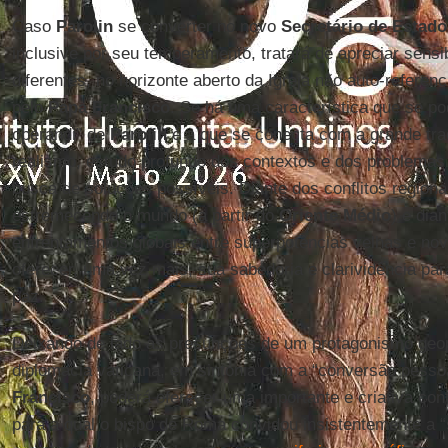
Caso
Parolin
se converter no novo
Secretário de Estado
inclusive por seu temperamento, tratará de apreciar sensib
diferentes, no horizonte aberto da Igreja não auto-referen
pelo
Papa Francisco
. Se há uma característica que se po
operandi” de
Parolin
é a que se conecta com a grande trad
realismo, estudo profundo dos contextos e dos problemas
busca de soluções possíveis. Diante dos conflitos region
estremecendo o mundo (a partir do
Oriente Médio
) e dia
enfrentamentos globais entre superpotências velhas e no
oferecer, uma vez mais, sua sabedoria e clarividência pa
paz.
Deixando de lado as presunções de um protagonismo geopo
diplomacia vaticana, em sintonia com a “conversão pesso
Francisco
, poderá oferecer uma importante e criativa cont
para a qual o bispo de Roma convidou insistentemente a “