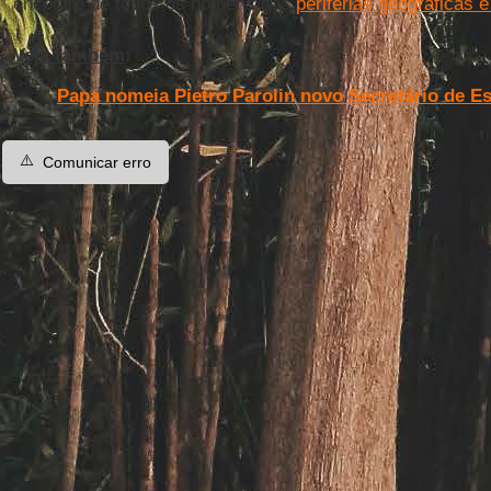
encontro de todos os homens nas
periferias geográficas e
Veja também
:
Papa nomeia Pietro Parolin novo Secretário de E
⚠️
Comunicar erro