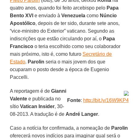
Pietro Parolin
(foto), de 56 anos, deixou
Roma
há
quatro anos, quando foi feito arcebispo pelo
Papa
Bento XVI
e enviado à
Venezuela
como
Núncio
Apostólico
, depois de ter sido, durante sete anos,
“vice-ministro do Exterior” vaticano. Segundo as
indiscrições que estão circulando por aí, o
Papa
Francisco
o teria escolhido como seu colaborador
mais próximo, isto é, como futuro
Secretário de
Estado
.
Parolin
seria o mais jovem dos que
ocuparam o posto desde a época de Eugenio
Paccelli.
A reportagem é de
Gianni
Valente
e publicada no
Fonte
:
http://bit.ly/16W9KP4
sítio
Vatican Insider
, 30-
08-2013. A tradução é de
André Langer
.
Caso a notícia for confirmada, a nomeação de
Parolin
oferecerá novos indícios para imaginar qual será o