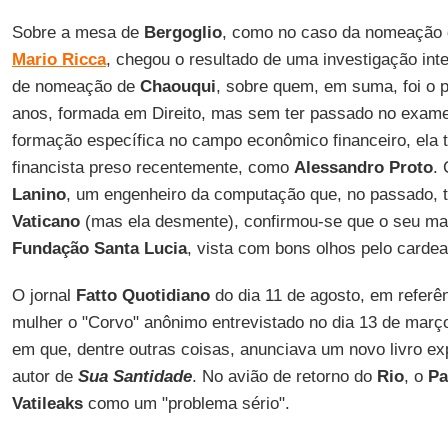
Sobre a mesa de
Bergoglio
, como no caso da nomeação 
Mario Ricca
, chegou o resultado de uma investigação int
de nomeação de
Chaouqui
, sobre quem, em suma, foi o 
anos, formada em Direito, mas sem ter passado no exa
formação específica no campo econômico financeiro, ela 
financista preso recentemente, como
Alessandro Proto
.
Lanino
, um engenheiro da computação que, no passado, te
Vaticano
(mas ela desmente), confirmou-se que o seu mar
Fundação Santa Lucia
, vista com bons olhos pelo carde
O jornal
Fatto Quotidiano
do dia 11 de agosto, em referên
mulher o "Corvo" anônimo entrevistado no dia 13 de março
em que, dentre outras coisas, anunciava um novo livro e
autor de
Sua Santidade
. No avião de retorno do
Rio
, o
Pa
Vatileaks
como um "problema sério".