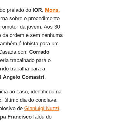
do prelado do
IOR
,
Mons.
erna sobre o procedimento
promotor da jovem. Aos 30
me da ordem e sem nenhuma
também é lobista para um
 Casada com
Corrado
ria trabalhado para o
ido trabalha para a
al
Angelo Comastri
.
cia ao caso, identificou na
, último dia do conclave,
xplosivo de
Gianluigi Nuzzi
,
pa Francisco
falou do