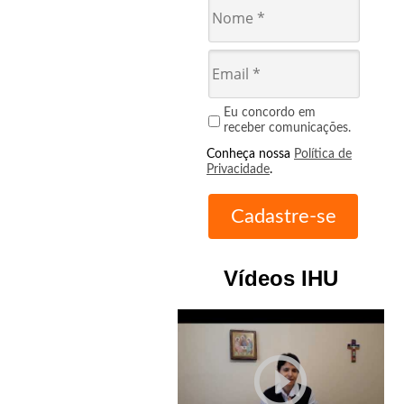
Eu concordo em
receber comunicações.
Conheça nossa
Política de
Privacidade
.
Vídeos IHU
play_circle_outline