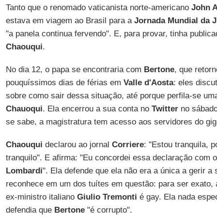
Tanto que o renomado vaticanista norte-americano
John A
estava em viagem ao Brasil para a
Jornada Mundial da 
"a panela continua fervendo". E, para provar, tinha public
Chaouqui
.
No dia 12, o papa se encontraria com
Bertone
, que retor
pouquíssimos dias de férias em
Valle d'Aosta
: eles discu
sobre como sair dessa situação, até porque perfila-se uma
Chauoqui
. Ela encerrou a sua conta no
Twitter
no sábado
se sabe, a magistratura tem acesso aos servidores do gi
Chaouqui
declarou ao jornal
Corriere
: "Estou tranquila, 
tranquilo". E afirma: "Eu concordei essa declaração com o
Lombardi
". Ela defende que ela não era a única a gerir a
reconhece em um dos tuítes em questão: para ser exato, 
ex-ministro italiano
Giulio Tremonti
é gay. Ela nada espec
defendia que
Bertone
"é corrupto".