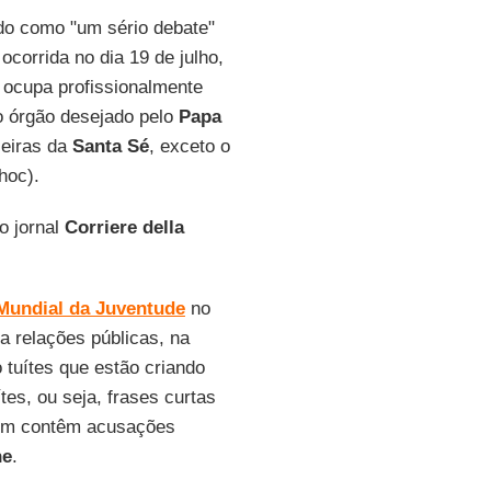
nido como "um sério debate"
ocorrida no dia 19 de julho,
e ocupa profissionalmente
o órgão desejado pelo
Papa
ceiras da
Santa Sé
, exceto o
hoc).
o jornal
Corriere della
Mundial da Juventude
no
 a relações públicas, na
 tuítes que estão criando
es, ou seja, frases curtas
ém contêm acusações
ne
.