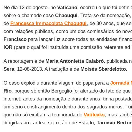
No dia 12 de agosto, no
Vaticano
, ocorreu o que foi defi
sobre o chamado caso
Chaouqui
. Trata-se da nomeação, 
de
Francesca Immacolata Chaouqui
, de 30 anos, que s
com relações públicas, como um dos comissários do nov
Francisco
para lançar luz sobre todas as entidades finan
IOR
(para o qual foi instituída uma comissão referente ad 
A reportagem é de
Maria Antonietta Calabrò
, publicada n
Sera
, 12-08-2013. A tradução é de
Moisés Sbardelotto
.
O caso explodiu durante viagem do papa para a
Jornada 
Rio
, porque só então Bergoglio foi alertado do fato de que
internet, antes da nomeação e durante anos, tinha postado
um sério constrangimento dentro dos sagrados muros. Tuít
que não só exaltam a temporada do
Vatileaks
, mas tamb
dirigidas ao cardeal secretário de Estado,
Tarcisio Berto