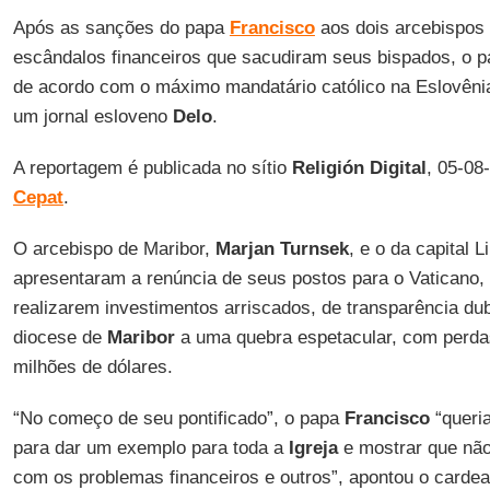
Após as sanções do papa
Francisco
aos dois arcebispos 
escândalos financeiros que sacudiram seus bispados, o p
de acordo com o máximo mandatário católico na Eslovêni
um jornal esloveno
Delo
.
A reportagem é publicada no sítio
Religión Digital
, 05-08
Cepat
.
O arcebispo de Maribor,
Marjan Turnsek
, e o da capital L
apresentaram a renúncia de seus postos para o Vaticano,
realizarem investimentos arriscados, de transparência du
diocese de
Maribor
a uma quebra espetacular, com perda
milhões de dólares.
“No começo de seu pontificado”, o papa
Francisco
“queria
para dar um exemplo para toda a
Igreja
e mostrar que não
com os problemas financeiros e outros”, apontou o carde