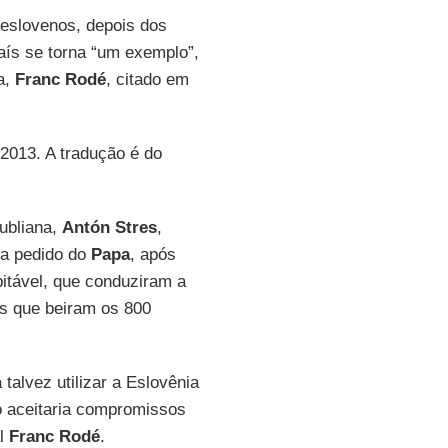
eslovenos, depois dos
aís se torna “um exemplo”,
a,
Franc Rodé
, citado em
-2013. A tradução é do
iubliana,
Antón Stres
,
 a pedido do
Papa
, após
bitável, que conduziram a
s que beiram os 800
 talvez utilizar a Eslovênia
 aceitaria compromissos
al
Franc Rodé
.