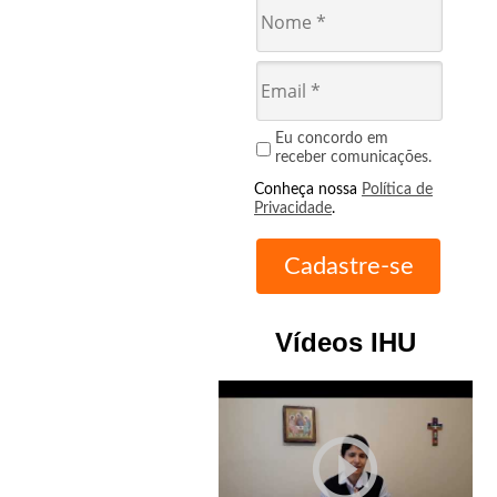
Eu concordo em
receber comunicações.
Conheça nossa
Política de
Privacidade
.
Vídeos IHU
play_circle_outline