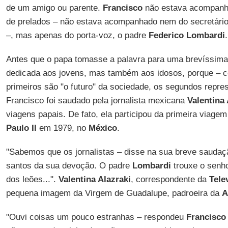
de um amigo ou parente.
Francisco
não estava acompanha
de prelados – não estava acompanhado nem do secretári
–, mas apenas do porta-voz, o padre
Federico Lombardi
.
Antes que o papa tomasse a palavra para uma brevíssima
dedicada aos jovens, mas também aos idosos, porque – c
primeiros são "o futuro" da sociedade, os segundos repre
Francisco foi saudado pela jornalista mexicana
Valentina 
viagens papais. De fato, ela participou da primeira viagem
Paulo II
em 1979, no
México
.
"Sabemos que os jornalistas – disse na sua breve sauda
santos da sua devoção. O padre
Lombardi
trouxe o senho
dos leões...".
Valentina Alazraki
, correspondente da
Tele
pequena imagem da Virgem de Guadalupe, padroeira da
A
"Ouvi coisas um pouco estranhas – respondeu
Francisco