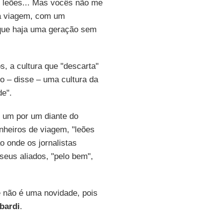
s leões... Mas vocês não me
 da viagem, com um
 que haja uma geração sem
, a cultura que "descarta"
o – disse – uma cultura da
de".
m um por um diante do
nheiros de viagem, "leões
o onde os jornalistas
seus aliados, "pelo bem",
 não é uma novidade, pois
bardi
.