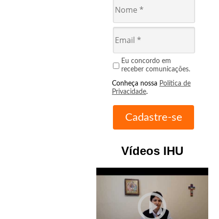
Eu concordo em
receber comunicações.
Conheça nossa
Política de
Privacidade
.
Vídeos IHU
play_circle_outline