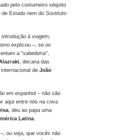
do pelo costumeiro séquito
o de Estado nem do
Sostituto
 introdução à viagem,
omo explicou –, se os
sentam a "sabedoria",
Alazraki
, decana das
 internacional de
João
ção em espanhol – não são
r aqui entre nós na cova
visa
, deu ao papa uma
mérica Latina
.
–, ou seja, que vocês não