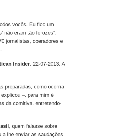
todos vocês. Eu fico um
es' não eram tão ferozes".
0 jornalistas, operadores e
o
.
tican Insider
, 22-07-2013. A
as preparadas, como ocorria
 explicou –, para mim é
as da comitiva, entretendo-
asil
, quem falasse sobre
u a lhe enviar as saudações