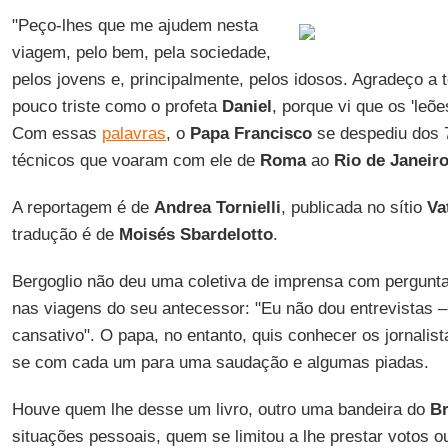
"Peço-lhes que me ajudem nesta
viagem, pelo bem, pela sociedade,
pelos jovens e, principalmente, pelos idosos. Agradeço a 
pouco triste como o profeta
Daniel
, porque vi que os 'leõ
Com essas
palavras
, o
Papa Francisco
se despediu dos 7
técnicos que voaram com ele de
Roma
ao
Rio de Janeir
A reportagem é de
Andrea Tornielli
, publicada no sítio
Va
tradução é de
Moisés Sbardelotto
.
Bergoglio não deu uma coletiva de imprensa com pergunt
nas viagens do seu antecessor: "Eu não dou entrevistas –
cansativo". O papa, no entanto, quis conhecer os jornalist
se com cada um para uma saudação e algumas piadas.
Houve quem lhe desse um livro, outro uma bandeira do
Br
situações pessoais, quem se limitou a lhe prestar votos o