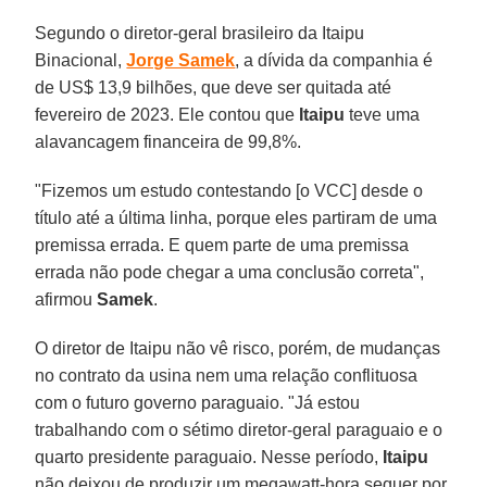
Segundo o diretor-geral brasileiro da Itaipu
Binacional,
Jorge Samek
, a dívida da companhia é
de US$ 13,9 bilhões, que deve ser quitada até
fevereiro de 2023. Ele contou que
Itaipu
teve uma
alavancagem financeira de 99,8%.
"Fizemos um estudo contestando [o VCC] desde o
título até a última linha, porque eles partiram de uma
premissa errada. E quem parte de uma premissa
errada não pode chegar a uma conclusão correta",
afirmou
Samek
.
O diretor de Itaipu não vê risco, porém, de mudanças
no contrato da usina nem uma relação conflituosa
com o futuro governo paraguaio. "Já estou
trabalhando com o sétimo diretor-geral paraguaio e o
quarto presidente paraguaio. Nesse período,
Itaipu
não deixou de produzir um megawatt-hora sequer por