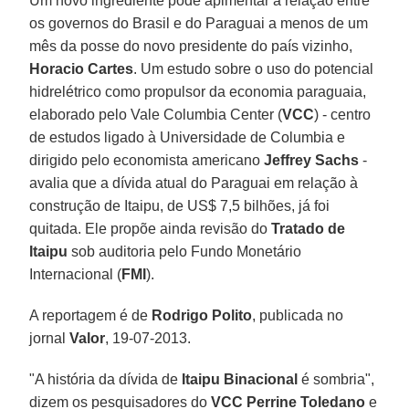
Um novo ingrediente pode apimentar a relação entre
os governos do Brasil e do Paraguai a menos de um
mês da posse do novo presidente do país vizinho,
Horacio Cartes
. Um estudo sobre o uso do potencial
hidrelétrico como propulsor da economia paraguaia,
elaborado pelo Vale Columbia Center (
VCC
) - centro
de estudos ligado à Universidade de Columbia e
dirigido pelo economista americano
Jeffrey Sachs
-
avalia que a dívida atual do Paraguai em relação à
construção de Itaipu, de US$ 7,5 bilhões, já foi
quitada. Ele propõe ainda revisão do
Tratado de
Itaipu
sob auditoria pelo Fundo Monetário
Internacional (
FMI
).
A reportagem é de
Rodrigo Polito
, publicada no
jornal
Valor
, 19-07-2013.
"A história da dívida de
Itaipu Binacional
é sombria",
dizem os pesquisadores do
VCC Perrine Toledano
e