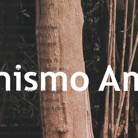
em Londres, em abril de
não hesitam em armazenar
 Por exemplo, em 2012,
” por dia e puseram sob
a cabo transporta 10
sar 21 petabytes (Nota 7)
tânica, enviada 192 vezes ao
m mais de 2.000 milhões de
acebook
de forma habitual.
ípios éticos, controlar tudo o
 começar a dominar a
ade atual é bastante
nto sobre a internet, o