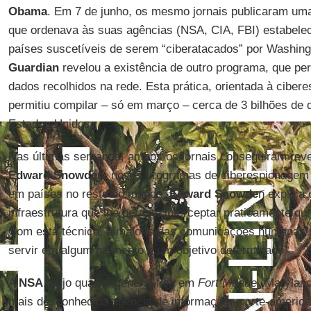
Obama
. Em 7 de junho, os mesmo jornais publicaram uma
que ordenava às suas agências (NSA, CIA, FBI) estabelec
países suscetíveis de serem “ciberatacados” por Washing
Guardian
revelou a existência de outro programa, que pe
dados recolhidos na rede. Esta prática, orientada à ciber
permitiu compilar – só em março – cerca de 3 bilhões de
Estados Unidos…
Nas últimas semanas, ambos os jornais conseguiram reve
Edward Snowden
, novos programas de ciberespionagem 
em países no resto do mundo.
Edward Snowde
n explica
infraestrutura que lhe permite interceptar praticamente q
Com esta técnica, a maioria das comunicações humanas
servir em algum momento a um objetivo determinado”.
A
NSA
, cujo quartel-general fica em
Fort Meade
(Maryland
mais desconhecida agência de informações norte-american