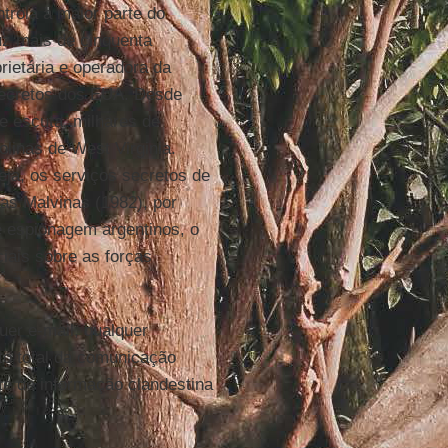
trola a maior parte do
uz mais de cinquenta
rietária e operadora da
secretos dos EUA. Desde
e escuta, milhares de
linas de West Virginia.
ja, os serviços secretos de
das Malvinas (1982), por
e espionagem argentinos, o
ciais sobre as forças
er e-mail, qualquer
nto total da comunicação
nte de informação clandestina