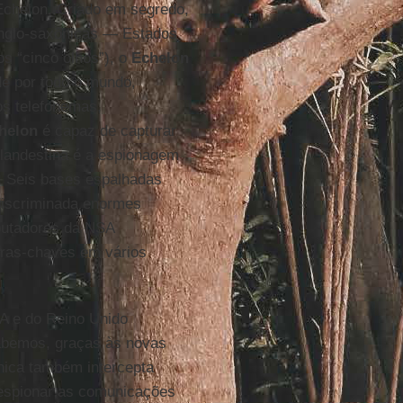
Echelon. Criado em segredo,
anglo-saxônicas — Estados
os “cinco olhos”), o
Echelon
de por todo o mundo,
dos telefonemas,
helon
é capaz de capturar
clandestina é a espionagem
s. Seis bases espalhadas
discriminada enormes
putadores da NSA
avras-chaves em vários
A e do Reino Unido
abemos, graças às novas
nica também intercepta
u espionar as comunicações