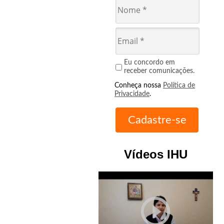
Eu concordo em
receber comunicações.
Conheça nossa
Política de
Privacidade
.
Vídeos IHU
play_circle_outline