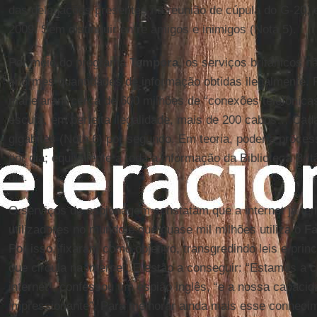
das delegações presentes na reunião de cúpula do G-20, 
2009. Sem distinguir entre amigos e inimigos (Nota 5).
Por meio do programa
Tempora
, os serviços britânicos 
enormes quantidades de informação obtidas ilegalmente.
manejaram cerca de 600 milhões de “conexões telefônicas
escuta, em perfeita ilegalidade, mais de 200 cabos… Cad
gigabites (Nota 6) por segundo. Em teoria, poderia proces
por dia; equivalente a toda a informação da Biblioteca Bri
dia.
O serviços de espionagem constatam que a internet já te
utilizadores no mundo e que quase mil milhões utiliza o
F
Por isso, fixaram como objetivo, transgredindo leis e princ
que circula na internet. E estão a conseguir: “Estamos a
internet”, confessou um espião inglês, “e a nossa capacid
impressionante”. Para melhorar ainda mais esse conhecime