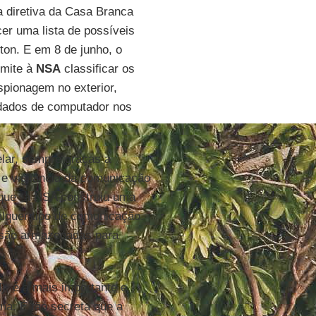
 diretiva da Casa Branca
er uma lista de possíveis
ton. E em 8 de junho, o
rmite à
NSA
classificar os
espionagem no exterior,
 dados de computador nos
lar, sempre graças a
e vigilância da comunicação
 que “a NSA construiu uma
ualquer tipo de comunicação.
 são armazenadas para
), é a mais importante e
a. É tão secreta que a