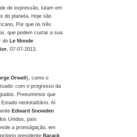
ade de expressão, lutam em
s do planeta. Hoje são
icano. Por que os três
os, que podem custar a sua
or do
Le Monde
ior
, 07-07-2013.
rge Orwell
), como o
isado: com o progresso da
igiados. Presumimos que
Estado neototalitário. Aí
gente
Edward Snowden
os Unidos, país
desde a promulgação, em
 próprio presidente
Barack