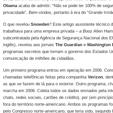
Obama
acaba de admitir: “Não se pode ter 100% de segu
privacidade”. Bem-vindos, portanto à era do “Grande Irm
O que revelou
Snowden
? Este antigo assistente técnico 
trabalhava para uma empresa privada – a
Booz Allen Hami
subcontratada pela Agência de Segurança Nacional dos E
inglês), revelou aos jornais
The Guardian
e
Washington 
programas secretos que tornam o governo dos Estados Un
comunicação de milhões de cidadãos.
Um primeiro programa entrou em operação em 2006. Cons
chamadas telefônicas feitas pela companhia
Verizon
, den
as que se fazem de lá para o exterior. Outro programa, 
marcha em 2008. Coleta todos os dados enviados pela inter
chats, redes sociais, cartões de crédito), por (em princí
fora do território norte-americano. Ambos os programas 
pelo Congresso norte-americano, que teria sido, segundo