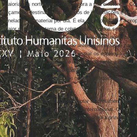
maioria dos norte-americanos ignora a sua existência. Con
orçamento destinado aos serviços de informações e prod
toneladas de material por dia. É ela – e não a
CIA
– a prop
maior parte do sistema de coleta de dados dos serviços 
uma rede mundial de satélites até as dezenas de postos d
computadores e as florestas de antenas localizadas nas co
Uma das suas especialidades é espiar os espiões — ou se
todas as potências, amigas e inimigas. Durante a guerra 
exemplo, a NSA decifrou o código secreto dos serviços d
que lhe permitiu transmitir aos britânicos informações cru
argentinas.
O vasto sistema da
NSA
pode captar discretamente qualqu
consulta de internet ou telefonema internacional. O conju
interceptada e decifrada pela
NSA
constitui a principal fo
do governo dos EUA.