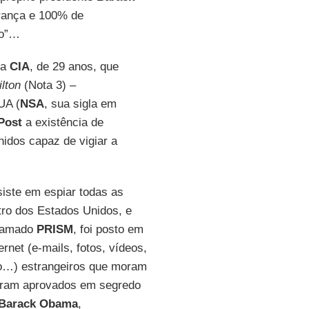
rança e 100% de
ão”…
da
CIA
, de 29 anos, que
lton
(Nota 3) –
UA (
NSA
, sua sigla em
Post
a existência de
idos capaz de vigiar a
iste em espiar todas as
tro dos Estados Unidos, e
chamado
PRISM
, foi posto em
net (e-mails, fotos, vídeos,
pio…) estrangeiros que moram
foram aprovados em segredo
Barack Obama
,