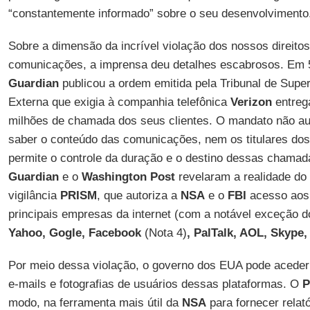
“constantemente informado” sobre o seu desenvolvimento
Sobre a dimensão da incrível violação dos nossos direitos
comunicações, a imprensa deu detalhes escabrosos. Em 5
Guardian
publicou a ordem emitida pela Tribunal de Super
Externa que exigia à companhia telefônica
Verizon
entreg
milhões de chamada dos seus clientes. O mandato não au
saber o conteúdo das comunicações, nem os titulares do
permite o controle da duração e o destino dessas chamada
Guardian
e o
Washington Post
revelaram a realidade do
vigilância
PRISM
, que autoriza a
NSA
e o
FBI
acesso aos 
principais empresas da internet (com a notável exceção 
Yahoo, Gogle, Facebook
(Nota 4)
, PalTalk, AOL, Skype
Por meio dessa violação, o governo dos EUA pode aceder 
e-mails e fotografias de usuários dessas plataformas. O
P
modo, na ferramenta mais útil da
NSA
para fornecer relató