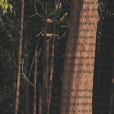
A
NSA
colabora estreitamente com o misterioso sistema 
depois da Segunda Guerra Mundial, por cinco potências 
Unidos, Reino Unido, Canadá, Austrália e Nova Zelândia (
é um sistema
orwelliano
de vigilância global que se esten
monitoriza os satélites usados para transmitir a maioria 
comunicação na internet, e-mails, redes sociais etc. O
Ec
até dois milhões de conversas por minuto. A sua missão 
de governos, partidos políticos, organizações e empresa
pelo mundo recolhem informações e desviam de forma in
quantidades de comunicação. Em seguida, os super-com
classificam este material, por meio da introdução de pal
idiomas.
Em torno do
Echelon
, os serviços de espionagem dos EU
estabeleceram uma larga colaboração secreta. E agora s
revelações de
Edward Snowden
, que a espionagem britâ
clandestinamente cabos de fibra ótica, o que lhe permiti