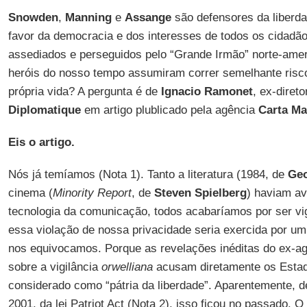
Snowden
,
Manning
e
Assange
são defensores da liberd
favor da democracia e dos interesses de todos os cidadão
assediados e perseguidos pelo “Grande Irmão” norte-amer
heróis do nosso tempo assumiram correr semelhante risc
própria vida? A pergunta é de
Ignacio Ramonet
, ex-diret
Diplomatique
em artigo plublicado pela agência
Carta Ma
Eis o artigo.
Nós já temíamos (Nota 1). Tanto a literatura (1984, de
Geo
cinema (
Minority Report
, de
Steven Spielberg
) haviam av
tecnologia da comunicação, todos acabaríamos por ser v
essa violação de nossa privacidade seria exercida por um 
nos equivocamos. Porque as revelações inéditas do ex-a
sobre a vigilância
orwelliana
acusam diretamente os Estad
considerado como “pátria da liberdade”. Aparentemente, 
2001, da lei Patriot Act (Nota 2), isso ficou no passado. O