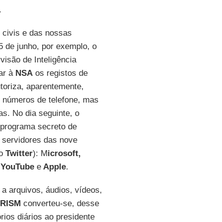
.
 civis e das nossas
 de junho, por exemplo, o
visão de Inteligência
ar à
NSA
os registos de
toriza, aparentemente,
s números de telefone, mas
s. No dia seguinte, o
 programa secreto de
servidores das nove
do
Twitter
): M
icrosoft,
, YouTube
e
Apple
.
a arquivos, áudios, vídeos,
RISM
converteu-se, desse
rios diários ao presidente