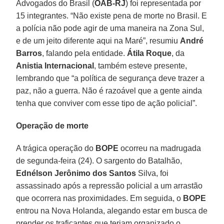
Advogados do Brasil (
OAB-RJ
) foi representada por
15 integrantes. “Não existe pena de morte no Brasil. E
a polícia não pode agir de uma maneira na Zona Sul,
e de um jeito diferente aqui na Maré”, resumiu
André
Barros
, falando pela entidade.
Átila Roque
, da
Anistia Internacional
, também esteve presente,
lembrando que “a política de segurança deve trazer a
paz, não a guerra. Não é razoável que a gente ainda
tenha que conviver com esse tipo de ação policial”.
Operação de morte
A trágica operação do
BOPE
ocorreu na madrugada
de segunda-feira (24). O sargento do Batalhão,
Ednélson Jerônimo dos Santos
Silva, foi
assassinado após a repressão policial a um arrastão
que ocorrera nas proximidades. Em seguida, o
BOPE
entrou na Nova Holanda, alegando estar em busca de
prender os traficantes que teriam organizado o