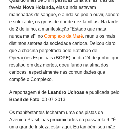
Quando mais de 5 mil pessoas tomaram as ruas da
favela
Nova Holanda
, elas ainda estavam
manchadas de sangue, e ainda se podia ouvir, sonoro
e sufocante, os gritos de dor de dez famílias. Na tarde
de 2 de julho, a manifestação “Estado que mata,
nunca mais!”, no
Complexo da Maré
, reuniu os mais
distintos setores da sociedade carioca. Deixou claro
que a chacina perpetrada pelo Batalhão de
Operações Especiais (
BOPE
) no dia 24 de junho, que
resultou em dez mortes, doeu fundo na alma dos
cariocas, especialmente nas comunidades que
compõe o Complexo.
A reportagem é de
Leandro Uchoas
e publicada pelo
Brasil de Fato
, 03-07-2013.
Os manifestantes fecharam uma das pistas da
Avenida Brasil, nas proximidades da passarela 9. “É
uma grande tristeza estar aqui. Eu também sou mãe