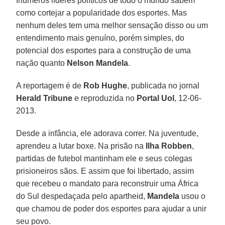
Inúmeros líderes políticos de todo o mundo sabem
como cortejar a popularidade dos esportes. Mas
nenhum deles tem uma melhor sensação disso ou um
entendimento mais genuíno, porém simples, do
potencial dos esportes para a construção de uma
nação quanto
Nelson Mandela
.
A reportagem é de
Rob Hughe
, publicada no jornal
Herald Tribune
e reproduzida no
Portal Uol
, 12-06-
2013.
Desde a infância, ele adorava correr. Na juventude,
aprendeu a lutar boxe. Na prisão na
Ilha Robben
,
partidas de futebol mantinham ele e seus colegas
prisioneiros sãos. E assim que foi libertado, assim
que recebeu o mandato para reconstruir uma África
do Sul despedaçada pelo apartheid,
Mandela
usou o
que chamou de poder dos esportes para ajudar a unir
seu povo.