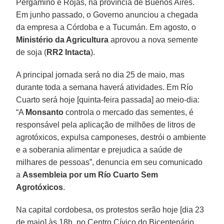
Pergamino e Rojas, na província de Buenos Aires.
Em junho passado, o Governo anunciou a chegada
da empresa a Córdoba e a Tucumán. Em agosto, o
Ministério da Agricultura
aprovou a nova semente
de soja (
RR2 Intacta
).
A principal jornada será no dia 25 de maio, mas
durante toda a semana haverá atividades. Em Río
Cuarto será hoje [quinta-feira passada] ao meio-dia:
“A
Monsanto
controla o mercado das sementes, é
responsável pela aplicação de milhões de litros de
agrotóxicos, expulsa camponeses, destrói o ambiente
e a soberania alimentar e prejudica a saúde de
milhares de pessoas”, denuncia em seu comunicado
a
Assembleia por um Río Cuarto Sem
Agrotóxicos
.
Na capital cordobesa, os protestos serão hoje [dia 23
de maio] às 18h, no Centro Cívico do Bicentenário.