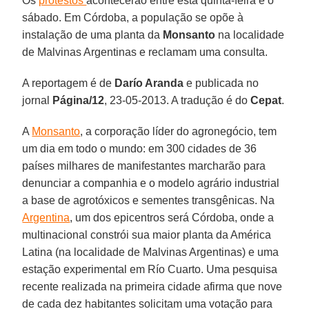
Os
protestos
acontecerão entre esta quinta-feira e o
sábado. Em Córdoba, a população se opõe à
instalação de uma planta da
Monsanto
na localidade
de Malvinas Argentinas e reclamam uma consulta.
A reportagem é de
Darío Aranda
e publicada no
jornal
Página/12
, 23-05-2013. A tradução é do
Cepat
.
A
Monsanto
, a corporação líder do agronegócio, tem
um dia em todo o mundo: em 300 cidades de 36
países milhares de manifestantes marcharão para
denunciar a companhia e o modelo agrário industrial
a base de agrotóxicos e sementes transgênicas. Na
Argentina
, um dos epicentros será Córdoba, onde a
multinacional constrói sua maior planta da América
Latina (na localidade de Malvinas Argentinas) e uma
estação experimental em Río Cuarto. Uma pesquisa
recente realizada na primeira cidade afirma que nove
de cada dez habitantes solicitam uma votação para