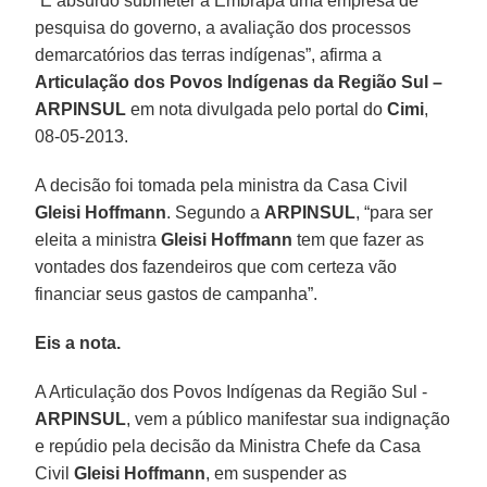
“É absurdo submeter à Embrapa uma empresa de
pesquisa do governo, a avaliação dos processos
demarcatórios das terras indígenas”, afirma a
Articulação dos Povos Indígenas da Região Sul –
ARPINSUL
em nota divulgada pelo portal do
Cimi
,
08-05-2013.
A decisão foi tomada pela ministra da Casa Civil
Gleisi Hoffmann
. Segundo a
ARPINSUL
, “para ser
eleita a ministra
Gleisi Hoffmann
tem que fazer as
vontades dos fazendeiros que com certeza vão
financiar seus gastos de campanha”.
Eis a nota.
A Articulação dos Povos Indígenas da Região Sul -
ARPINSUL
, vem a público manifestar sua indignação
e repúdio pela decisão da Ministra Chefe da Casa
Civil
Gleisi Hoffmann
, em suspender as