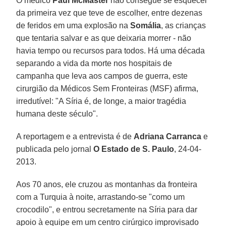
O médico
Paul McMaster
não consegue se esquecer
da primeira vez que teve de escolher, entre dezenas
de feridos em uma explosão na
Somália
, as crianças
que tentaria salvar e as que deixaria morrer - não
havia tempo ou recursos para todos. Há uma década
separando a vida da morte nos hospitais de
campanha que leva aos campos de guerra, este
cirurgião da Médicos Sem Fronteiras (MSF) afirma,
irredutível: "A Síria é, de longe, a maior tragédia
humana deste século".
A reportagem e a entrevista é de
Adriana Carranca
e
publicada pelo jornal
O Estado de S. Paulo
, 24-04-
2013.
Aos 70 anos, ele cruzou as montanhas da fronteira
com a Turquia à noite, arrastando-se "como um
crocodilo", e entrou secretamente na Síria para dar
apoio à equipe em um centro cirúrgico improvisado