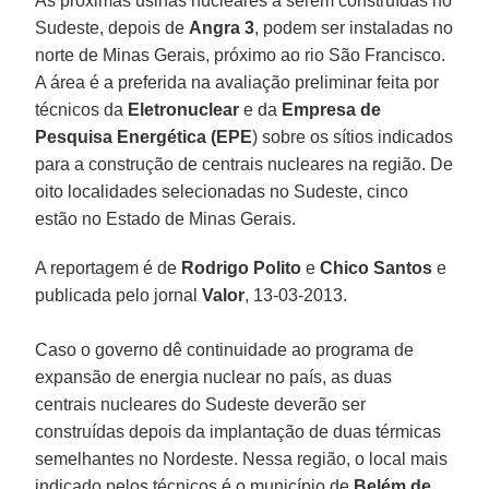
As próximas usinas nucleares a serem construídas no
Sudeste, depois de
Angra 3
, podem ser instaladas no
norte de Minas Gerais, próximo ao rio São Francisco.
A área é a preferida na avaliação preliminar feita por
técnicos da
Eletronuclear
e da
Empresa de
Pesquisa Energética (EPE
) sobre os sítios indicados
para a construção de centrais nucleares na região. De
oito localidades selecionadas no Sudeste, cinco
estão no Estado de Minas Gerais.
A reportagem é de
Rodrigo Polito
e
Chico Santos
e
publicada pelo jornal
Valor
, 13-03-2013.
Caso o governo dê continuidade ao programa de
expansão de energia nuclear no país, as duas
centrais nucleares do Sudeste deverão ser
construídas depois da implantação de duas térmicas
semelhantes no Nordeste. Nessa região, o local mais
indicado pelos técnicos é o município de
Belém de