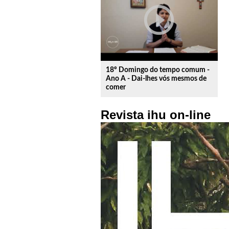
play_circle_outline
18º Domingo do tempo comum -
Ano A - Dai-lhes vós mesmos de
comer
Revista ihu on-line