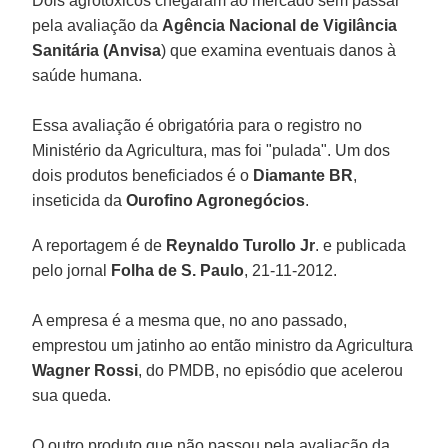
Dois agrotóxicos chegaram ao mercado sem passar
pela avaliação da
Agência Nacional de Vigilância
Sanitária (Anvisa
) que examina eventuais danos à
saúde humana.
Essa avaliação é obrigatória para o registro no
Ministério da Agricultura, mas foi "pulada". Um dos
dois produtos beneficiados é o
Diamante BR
,
inseticida da
Ourofino Agronegócios
.
A reportagem é de
Reynaldo Turollo Jr
. e publicada
pelo jornal
Folha de S. Paulo
, 21-11-2012.
A empresa é a mesma que, no ano passado,
emprestou um jatinho ao então ministro da Agricultura
Wagner Rossi
, do PMDB, no episódio que acelerou
sua queda.
O outro produto que não passou pela avaliação da