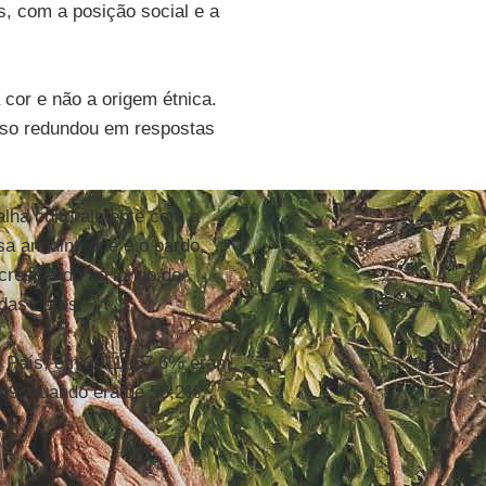
s, com a posição social e a
cor e não a origem étnica.
isso redundou em respostas
alha culturalmente com a
sa anódina que é o pardo,
 crescendo ao longo do
 das cores."
o País, em 2011, 57,6% eram
09, quando era de 56,2%.