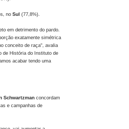
os, no
Sul
(77,8%).
eto em detrimento do pardo.
porção exatamente simétrica
o conceito de raça", avalia
 de História do Instituto de
 vamos acabar tendo uma
n Schwartzman
concordam
tivas e campanhas de
branco, vai aumentar a