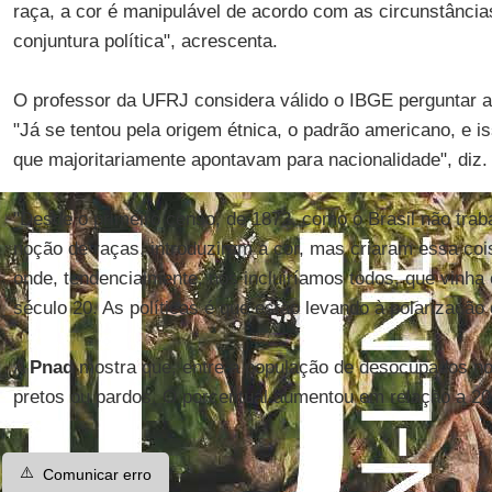
raça, a cor é manipulável de acordo com as circunstância
conjuntura política", acrescenta.
O professor da UFRJ considera válido o IBGE perguntar a 
"Já se tentou pela origem étnica, o padrão americano, e 
que majoritariamente apontavam para nacionalidade", diz.
"Desde o primeiro censo, de 1872, como o Brasil não trab
noção de raças, introduziram a cor, mas criaram essa coi
onde, tendencialmente, nos incluiríamos todos, que vinha
século 20. As políticas é que estão levando à polarização
A
Pnad
mostra que, entre a população de desocupados n
pretos ou pardos. O porcentual aumentou em relação a 20
⚠️
Comunicar erro