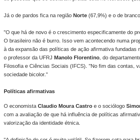
Já o de pardos fica na região
Norte
(67,9%) e o de branc
"O que há de novo é o crescimento especificamente do pr
O brasileiro não é burro. Isso vem acontecendo numa pro
à da expansão das políticas de ação afirmativa fundadas n
o professor da UFRJ
Manolo Florentino
, do departamento
Filosofia e Ciências Sociais (IFCS). "No fim das contas,
sociedade bicolor."
Políticas afirmativas
O economista
Claudio Moura Castro
e o sociólogo
Simo
com a avaliação de que há influência de políticas afirma
valorização da identidade étnica.
"A definição de cor é muito volátil. Se fizerem cota para 