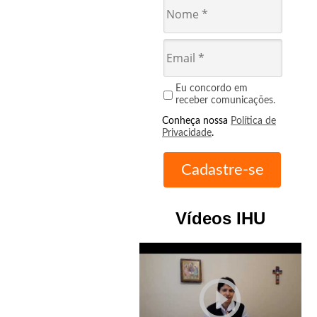
Eu concordo em
receber comunicações.
Conheça nossa
Política de
Privacidade
.
Vídeos IHU
play_circle_outline