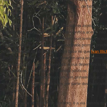
da abundância". A verdadeira pobreza está, de fato, na p
dependência.
Um provérbio dos nativos norte-americanos explica bem o
significa ser pobre; ser independente significa aceitar nã
portanto, pobres, ou mais exatamente miseráveis, nós qu
tantas próteses. A frugalidade reencontrada permite prec
uma sociedade da abundância, com base no que
Ivan Illic
moderna". Ou seja, "o modo de viver em uma economia pós
as pessoas são capazes de reduzir a sua dependência d
protegendo – através de instrumentos políticos – uma inf
técnicas e os instrumentos servem, em primeiro lugar, pra
quantificados e não quantificáveis por parte dos fabrican
profissionais".
O crescimento do bem-estar, portanto, é a via mestra do 