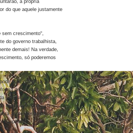
ntarão, a própria
or do que aquele justamente
e sem crescimento",
e do governo trabalhista,
mente demais! Na verdade,
escimento, só poderemos
pode ficar claro que a
 forma de abundância. A
da satisfação dos desejos
o desigual e, portanto,
cubra as despesas básicas
i dilapidado.