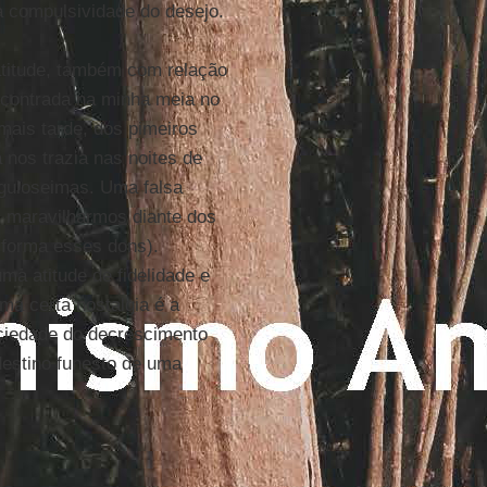
 compulsividade do desejo.
titude, também com relação
ncontrada na minha meia no
mais tarde, dos pimeiros
 nos trazia nas noites de
guloseimas. Uma falsa
s maravilharmos diante dos
sforma esses dons).
a atitude de fidelidade e
a certa nostalgia é a
ciedade do decrescimento
destino funesto de uma