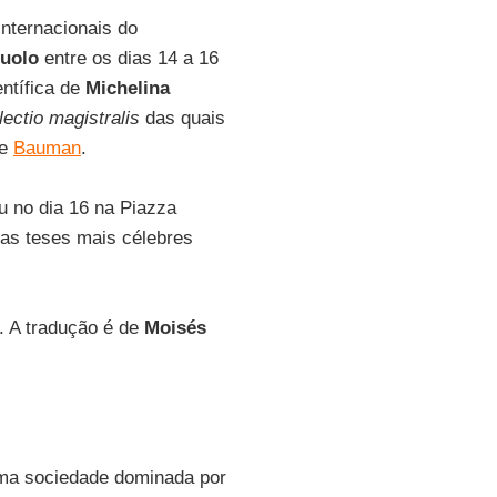
nternacionais do
suolo
entre os dias 14 a 16
entífica de
Michelina
lectio magistralis
das quais
e
Bauman
.
iu no dia 16 na Piazza
uas teses mais célebres
. A tradução é de
Moisés
ma sociedade dominada por