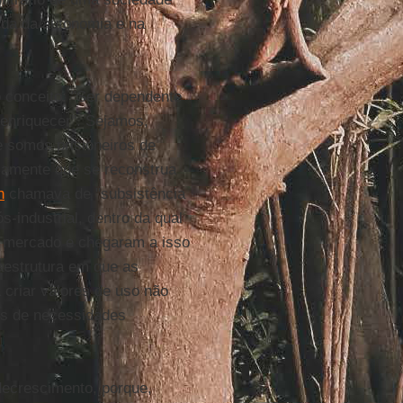
erda da autonomia e na
 conceito: "Ser dependente
o enriquecer". Sejamos,
e somos prisioneiros de
isamente que se reconstrua
h
chamava de "subsistência
-industrial, dentro da qual
o mercado e chegaram a isso
raestrutura em que as
 criar valores de uso não
tes de necessidades
decrescimento, porque,