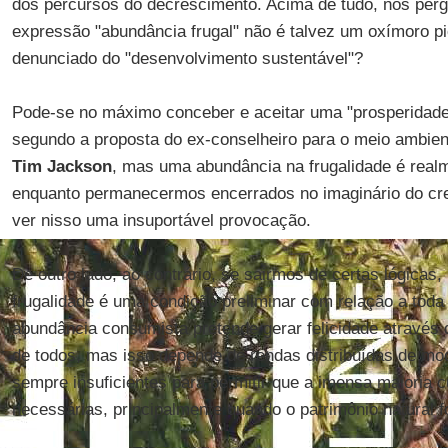
dos percursos do decrescimento. Acima de tudo, nos pergu
expressão "abundância frugal" não é talvez um oxímoro pi
denunciado do "desenvolvimento sustentável"?
Pode-se no máximo conceber e aceitar uma "prosperidad
segundo a proposta do ex-conselheiro para o meio ambient
Tim Jackson
, mas uma abundância na frugalidade é real
enquanto permanecermos encerrados no imaginário do cr
ver nisso uma insuportável provocação.
De outro lado, ao contrário, se sairmos de certas lógicas, 
frugalidade é uma condição preliminar com relação a toda
abundância consumista pretende gerar felicidade através 
de todos, mas isso depende de rendas distribuídas de mod
sempre insuficientes para permitir que a imensa maioria 
necessárias, principalmente quando o patrimônio natural fo