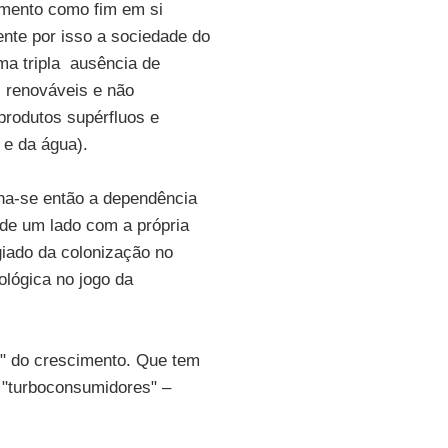
imento como fim em si
ente por isso a sociedade do
a tripla ausência de
s renováveis e não
produtos supérfluos e
 e da água).
na-se então a dependência
e um lado com a própria
giado da colonização no
ológica no jogo da
" do crescimento. Que tem
 "turboconsumidores" –