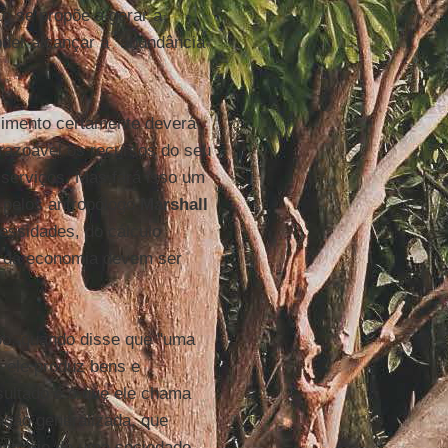
o se propõe a gerar a
oder alcançar a "abundância
imento certamente deverá
o razoável os recursos do seu
 serviços. Mas fará isso um
 pelos antropólogo
Marshall
cessidades, do cálculo
o da economia devem ser
po, quando disse que "uma
 ele produz bens e
ultado é o que ele chama
ação generalizada, que
ontrário de uma sociedade