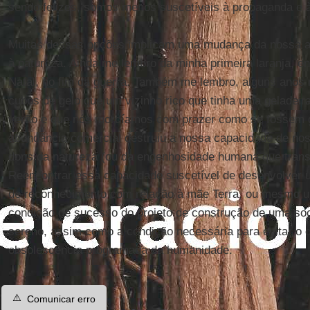
sendo felizes, somos menos suscetíveis à propaganda e à
Muitas dessas opções implicam uma mudança da nossa a
à natureza. Ainda me lembro da minha primeira laranja, e
Natal, no fim da guerra. Também me lembro, alguns anos 
cubos de gelo que um vizinho rico que tinha uma geladeira
verão e que nós mordíamos com prazer como se fossem 
abundância comercial destruiu a nossa capacidade de no
dons da natureza (ou da engenhosidade humana que tran
Reencontrar essa capacidade suscetível de desenvolver um
de reconhecimento com relação à mãe Terra, ou mesmo um
condição de sucesso do projeto de construção de uma so
sereno, assim como a condição necessária para evitar o 
obsolescência programada da humanidade.
⚠️
Comunicar erro