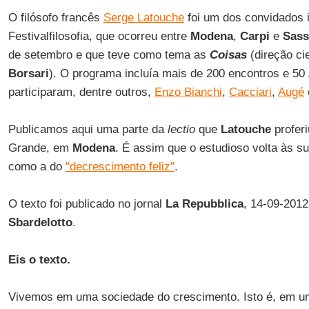
O filósofo francês
Serge Latouche
foi um dos convidados i
Festivalfilosofia, que ocorreu entre
Modena
,
Carpi
e
Sas
de setembro e que teve como tema as
Coisas
(direção ci
Borsari
). O programa incluía mais de 200 encontros e 50
participaram, dentre outros,
Enzo Bianchi
,
Cacciari
,
Augé
Publicamos aqui uma parte da
lectio
que
Latouche
profer
Grande, em
Modena
. É assim que o estudioso volta às s
como a do
"decrescimento feliz"
.
O texto foi publicado no jornal
La Repubblica
, 14-09-2012
Sbardelotto
.
Eis o texto.
Vivemos em uma sociedade do crescimento. Isto é, em u