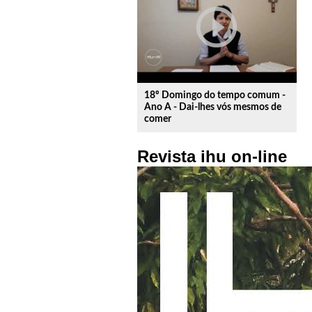
play_circle_outline
18º Domingo do tempo comum -
Ano A - Dai-lhes vós mesmos de
comer
Revista ihu on-line