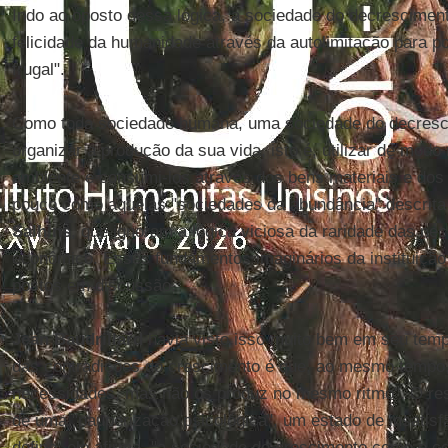
Indo ao oposto dessa lógica, a sociedade do decresciment
felicidade da humanidade através da autolimitação para p
frugal".
Como toda sociedade humana, uma sociedade do decresc
organizar a produção da sua vida, isto é, utilizar de mod
ambiente e consumi-los através dos bens materiais e dos
pouco como aquelas "sociedades da abundância" descrita
Salhins
, que ignoram a lógica viciosa da raridade das ne
econômico. Esses fundamentos imaginários da instituiçã
postos em discussão.
Jean Baudrillard
havia visto isso muito bem em seu tem
das contradições do crescimento é que, ao mesmo tempo,
necessidades, mas não os produz no mesmo ritmo". O res
de uma "pauperização psicológica", um estado de insatisf
define, ele afirma, "a sociedade do crescimento como o c