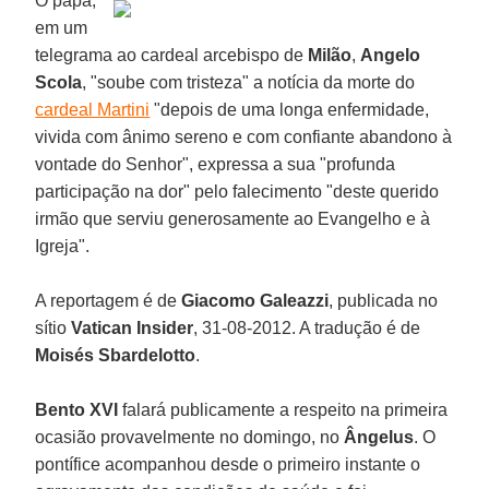
O papa,
em um
telegrama ao cardeal arcebispo de
Milão
,
Angelo
Scola
, "soube com tristeza" a notícia da morte do
cardeal Martini
"depois de uma longa enfermidade,
vivida com ânimo sereno e com confiante abandono à
vontade do Senhor", expressa a sua "profunda
participação na dor" pelo falecimento "deste querido
irmão que serviu generosamente ao Evangelho e à
Igreja".
A reportagem é de
Giacomo Galeazzi
, publicada no
sítio
Vatican Insider
, 31-08-2012. A tradução é de
Moisés Sbardelotto
.
Bento XVI
falará publicamente a respeito na primeira
ocasião provavelmente no domingo, no
Ângelus
. O
pontífice acompanhou desde o primeiro instante o