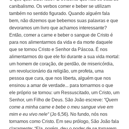
canibalismo. Os verbos comer e beber se utilizam
também no sentido figurado. Quando alguém fala
bem, não dizemos que bebemos suas palavras e que
devoramos um livro que achamos interessante?
Então, comer a carne e beber o sangue de Cristo é
para nos alimentarmos da vida e da morte daquele
que se tornou Cristo e Senhor da Páscoa. É nos
alimentarmos do que ele foi durante a sua vida mortal:
um homem de coração, de perdão, de misericórdia,
um revolucionário da religião, um profeta, uma
pessoa que cura, que nos liberta, alguém que nos
ensinou a amar de verdade... para tornarmos o que
ele próprio se tornou: um Ressuscitado, um Cristo, um
Senhor, um Filho de Deus. São João escreve:
“Quem
come a minha carne e bebe o meu sangue vive em
mim e eu vivo nele“
(Jo 6,56). No fundo, nós nos
tornamos como Cristo. Em seu prólogo, São João fala
claramente:
“Ela, porém, deu o poder de se tornarem