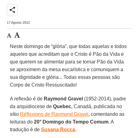
share
17 Agosto 2012
Neste domingo de “glória”, que todas aquelas e todos
aqueles que acreditam que o Cristo é Pão da Vida e
que querem se alimentar para se tornar Pão da Vida
se aproximem da mesa eucarística e comuniquem a
sua dignidade e glória... Todas essas pessoas são
Corpo de Cristo Ressuscitado!
A reflexão é de
Raymond Gravel
(1952-2014), padre
da arquidiocese de
Quebec,
Canadá, publicada no
sítio
Réflexions de Raymond Gravel
, comentando as
leituras do
20° Domingo do Tempo Comum
. A
tradução é de
Susana Rocca
.