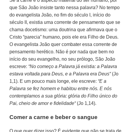
Se a carne é o aspecto material do ser humano, por
que São João insiste tanto nessa palavra? No tempo
do evangelista João, no fim do século I, início do
século II, existia uma corrente de pensamento que se
chama docetismo: uma doutrina que afirmava que o
Cristo “parecia” humano, pois ele era Filho de Deus.
O evangelista João quer combater essa corrente de
pensamento herético. Não é por nada que bem no
início do seu evangelho, no seu prólogo, São João
escreve:
“No começo a Palavra já existia: a Palavra
estava voltada para Deus, e a Palavra era Deus“
(Jo
1,1). E um pouco mais longe, ele escreve:
“E a
Palavra se fez homem e habitou entre nós. E nós
contemplamos a sua glória: glória do Filho único do
Pai, cheio de amor e fidelidade“
(Jo 1,14).
Comer a carne e beber o sangue
O que quer dizer isso? É evidente que não se trata de