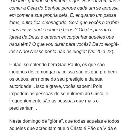
“De fato, quando se reúnem, o que vocês fazem não é
comer a Ceia do Senhor, porque cada um se apressa
em comer a sua própria ceia. E, enquanto um passa
fome, outro fica embriagado. Será que vocês não têm
suas casas onde comer e beber? Ou desprezam a
Igreja de Deus e querem envergonhar aqueles que
nada têm? O que vou dizer para vocês? Devo elogiá-
los? Não! Nesse ponto não os elogio“
(vs. 20 a 22).
Então, se entendo bem São Paulo, os que são
indignos de comungar na missa são os que proíbem
os outros, em nome do seu prestígio e da sua
autoridade... Isso é grave, vocês sabem! Pois
impedem as pessoas de se nutrirem do Cristo, e
frequentemente são as pessoas que mais o
precisariam...
Neste domingo de “glória”, que todas aquelas e todos
aqueles que acreditam que o Cristo é Pão da Vida e