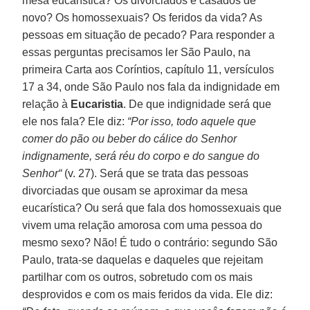
mesa eucarística? Os divorciados e casados de
novo? Os homossexuais? Os feridos da vida? As
pessoas em situação de pecado? Para responder a
essas perguntas precisamos ler São Paulo, na
primeira Carta aos Coríntios, capítulo 11, versículos
17 a 34, onde São Paulo nos fala da indignidade em
relação à
Eucaristia
. De que indignidade será que
ele nos fala? Ele diz:
“Por isso, todo aquele que
comer do pão ou beber do cálice do Senhor
indignamente, será réu do corpo e do sangue do
Senhor“
(v. 27). Será que se trata das pessoas
divorciadas que ousam se aproximar da mesa
eucarística? Ou será que fala dos homossexuais que
vivem uma relação amorosa com uma pessoa do
mesmo sexo? Não! É tudo o contrário: segundo São
Paulo, trata-se daquelas e daqueles que rejeitam
partilhar com os outros, sobretudo com os mais
desprovidos e com os mais feridos da vida. Ele diz: