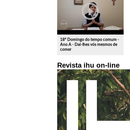
play_circle_outline
18º Domingo do tempo comum -
Ano A - Dai-lhes vós mesmos de
comer
Revista ihu on-line