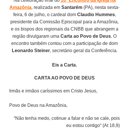
Na celebração final do
10º Encontro da Igreja na
Amazônia
, realizada em
Santarém
(PA), nesta sexta-
feira, 6 de julho, o cardeal dom
Claudio Hummes
,
presidente da Comissão Episcopal para a Amazônia,
e os bispos dos regionais da CNBB que abrangem a
região divulgaram uma
Carta ao Povo de Deus
. O
encontro também contou com a participação de dom
Leonardo Steiner
, secretário geral da Conferência.
Eis a Carta.
CARTA AO POVO DE DEUS
Irmãs e irmãos caríssimos em Cristo Jesus,
Povo de Deus na Amazônia,
“Não tenha medo, cotinue a falar e não se cale, pois
eu estou contigo“ (At 18,9)