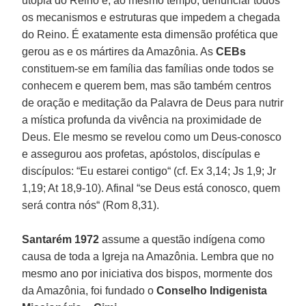
utopia do Reino e, ao mesmo tempo, denunciar todos
os mecanismos e estruturas que impedem a chegada
do Reino. É exatamente esta dimensão profética que
gerou as e os mártires da Amazônia. As
CEBs
constituem-se em família das famílias onde todos se
conhecem e querem bem, mas são também centros
de oração e meditação da Palavra de Deus para nutrir
a mística profunda da vivência na proximidade de
Deus. Ele mesmo se revelou como um Deus-conosco
e assegurou aos profetas, apóstolos, discípulas e
discípulos: “Eu estarei contigo“ (cf. Ex 3,14; Js 1,9; Jr
1,19; At 18,9-10). Afinal “se Deus está conosco, quem
será contra nós“ (Rom 8,31).
Santarém 1972
assume a questão indígena como
causa de toda a Igreja na Amazônia. Lembra que no
mesmo ano por iniciativa dos bispos, mormente dos
da Amazônia, foi fundado o
Conselho Indigenista