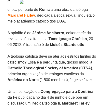
A
crítica por parte de
Roma
a uma obra da teóloga
Margaret Farley
, dedicada à ética sexual, inquieta o
meio acadêmico católico dos
EUA
.
A opinião é de
Jérôme Anciberro
, editor-chefe da
revista católica francesa
Témoignage Chrétien
, 20-
06-2012. A tradução é de
Moisés Sbardelotto
.
A teologia católica deve se ater aos estritos limites do
catecismo? Essa é a pergunta que, grosso modo, a
Catholic Theological Society of America (CTSA)
,
primeira organização de teólogos católicos da
América do Norte
(1.500 membros), finge se fazer.
Uma notificação da
Congregação para a Doutrina
da Fé
publicada no dia 4 de junho e que põe em
discussão um livro da teóloga
Ir. Margaret Farley
,