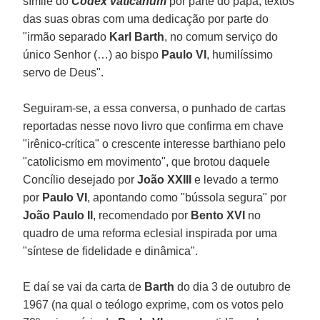
símile do
Codex vaticanum
por parte do papa, textos
das suas obras com uma dedicação por parte do
"irmão separado
Karl Barth
, no comum serviço do
único Senhor (…) ao bispo
Paulo VI
, humilíssimo
servo de Deus".
Seguiram-se, a essa conversa, o punhado de cartas
reportadas nesse novo livro que confirma em chave
"irênico-crítica" o crescente interesse barthiano pelo
"catolicismo em movimento", que brotou daquele
Concílio desejado por
João XXIII
e levado a termo
por
Paulo VI
, apontando como "bússola segura" por
João Paulo II
, recomendado por
Bento XVI
no
quadro de uma reforma eclesial inspirada por uma
"síntese de fidelidade e dinâmica".
E daí se vai da carta de
Barth
do dia 3 de outubro de
1967 (na qual o teólogo exprime, com os votos pelo