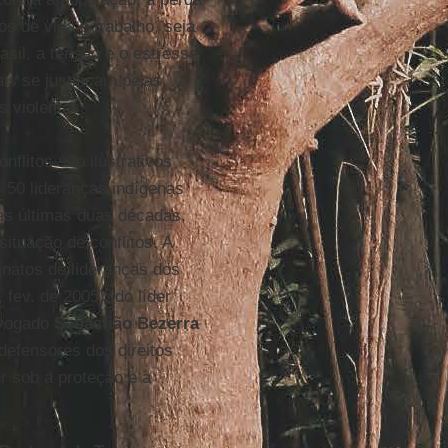
s de vida e trabalho, seja
sil, a tensão e o estresse
is se justificam pelas
 violentas.
flitos são ilustrativos
 50 lideranças indígenas
nas últimas duas décadas,
tuação de conflitos. A
natos de lideranças dos
 fev. de 2005), do líder
dvogado
Sebastião Bezerra
 defensores dos direitos
 sob a proteção e a