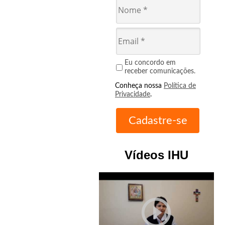
Eu concordo em
receber comunicações.
Conheça nossa
Política de
Privacidade
.
Vídeos IHU
play_circle_outline