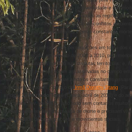
dos territórios, a degradação da biodiversidade e dos modo
em espaços urbanos ou rurais. Em todas as regiões do Bra
coletivo das populações em situação de conflitos ambienta
ameaças de perdas irreparáveis e pelas constantes mortes
Dados sobre assassinatos e perseguições em torno dos con
dessas violências: no período de 2003 a 2010, pelo menos
foram assassinadas por ano nas disputas territoriais; e, 
mais de 1500 pessoas foram assassinadas no campo em si
esses dados devemos somar ainda os constantes assassi
movimentos sociais, como o de
Irmã Dorothy Stang
(Pará,
sindical
Zé Maria do Tomé
(Ceará, abril de 2010) e do a
(Tocantins, fev. de 2011). Isso tudo sem contar os muitos
humanos que estão sob ameaça de morte e precisam viver
solidariedade de organizações e movimentos sociais.