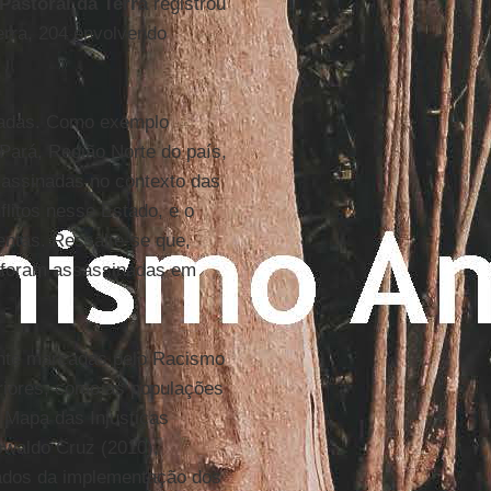
Pastoral da Terra
registrou
erra, 204 envolvendo
nadas. Como exemplo
Pará, Região Norte do país,
assinadas no contexto das
flitos nesse Estado, e o
entas. Ressalte-se que,
s foram assassinadas em
ente marcadas pelo Racismo
eriores, como as populações
 Mapa das Injustiças
swaldo Cruz (2010),
nados da implementação dos