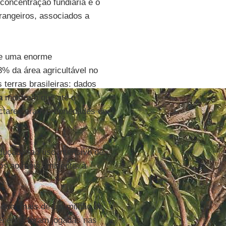
 concentração fundiária e o
trangeiros, associados a
de uma enorme
% da área agricultável no
 terras brasileiras: dados
a
mostram que até o
ctares eram propriedades de
dução e ao uso intensivo de
os ao meio ambiente: à
que “mais de um milhão de
 venenos foram jogadas nas