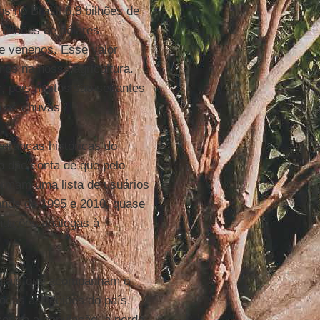
s no Brasil 6,8 bilhões de
 bilhões de dólares,
e venenos. Esse valor
nos na nossa agricultura.
r, pois muitos são secantes
 as chuvas.”
eranças históricas do
o dão conta de que pelo
ormam uma lista de usuários
 anos de 1995 e 2010, quase
ondições análogas à
entais que acompanham o
todas as regiões do país.
contra a população, a perda