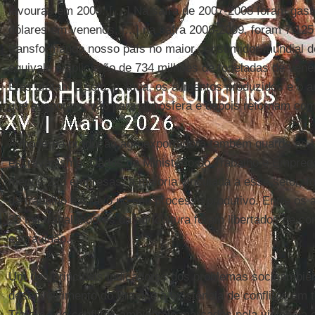
lavouras em 2009. [....] Na safra de 2007-2008 foram gasto
dólares em venenos, [...] na safra 2008-2009, foram 7,125
transformando nosso país no maior consumidor mundial d
equivale à aplicação de 734 milhões de toneladas de vene
Eles afetam o solo, a água, os alimentos produzidos e o a
que evaporam, vão para atmosfera e depois retornam com
A moderna produção agroexportadora também guarda as h
escravagismo. Dados do Ministério do Trabalho e Empreg
menos 220 empresas, a maioria vinculada a esse setor, f
de trabalho escravo no seu processo produtivo. Entre os
29 mil trabalhadores da agricultura foram libertados de c
escravidão.
Um dos principais indicadores dos problemas socioambi
desenvolvimento do Brasil é a existência de conflitos em 
Trata-se de conflitos ambientais marcados pela violência 