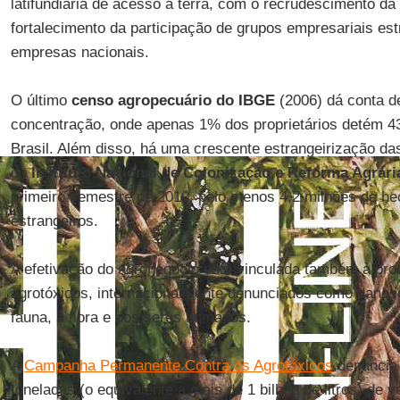
latifundiária de acesso à terra, com o recrudescimento da
fortalecimento da participação de grupos empresariais es
empresas nacionais.
O último
censo agropecuário do IBGE
(2006) dá conta 
concentração, onde apenas 1% dos proprietários detém 43
Brasil. Além disso, há uma crescente estrangeirização das
do
Instituto Nacional de Colonização e Reforma Agrári
primeiro semestre de 2010, pelo menos 4,2 milhões de he
estrangeiros.
A efetivação do agronegócio está vinculada também à pro
agrotóxicos, internacionalmente denunciados como danos
fauna, à flora e aos seres humanos.
A
Campanha Permanente Contra os Agrotóxicos
denuncia 
toneladas (o equivalente a mais de 1 bilhão de litros) de