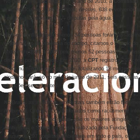
No que refere ao campo, só no ano de 2010, a
Comissão 
a ocorrência de 1.186 conflitos; desses, 638 envolvendo t
conflitos trabalhistas e 87, disputas pela água.
Nesses conflitos, pelo menos 34 pessoas foram assassi
emblemático da violência no campo, citamos o Estado do 
onde entre 2003 a 2005 pelo menos 52 pessoas foram ass
disputas por territórios. Em 2010, a
CPT
registrou 207 con
maior número de assassinatos, totalizando 18 mortes viol
ainda no Pará, só no mês de junho de 2011, seis pessoa
situações semelhantes.
No Brasil, as injustiças ambientais também estão fortem
Ambiental. Grupos sociais tratados como racialmente inf
negras e os povos indígenas, são os maiores atingidos. O
Ambientais e Saúde no Brasil, realizado pela Fundação O
pesquisou 297 conflitos ambientais em todo o país, origi