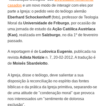
casados
e um novo modo de interagir com eles por
parte a Igreja: o pedido veio do teólogo alemão
Eberhard Schockenhoff
(foto), professor de Teologia
Moral da
Universidade de Friburgo
, por ocasião de
uma jornada de estudo da
Ação Católica Austríaca
(Kao)
, realizada em
Salzburgo
, no dia 1º de fevereiro
passado.
A reportagem é de
Ludovica Eugenio
, publicada na
revista
Adista Notizie
n. 7, 20-02-2012. A tradução é
de
Moisés Sbardelotto
.
A Igreja, disse o teólogo, deve salientar a sua
disposição à reconciliação no espírito das fontes
bíblicas e da prática da Igreja primitiva, separando-se
de uma atitude de "condenação moral" que provoca
nos interessados um "sentimento de dolorosa
exclusão".