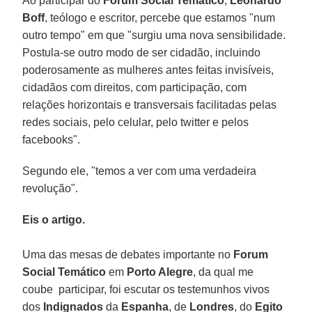
Ao participar do
Forum Social Temático
,
Leonardo
Boff
, teólogo e escritor, percebe que estamos "num
outro tempo" em que "surgiu uma nova sensibilidade.
Postula-se outro modo de ser cidadão, incluindo
poderosamente as mulheres antes feitas invisíveis,
cidadãos com direitos, com participação, com
relações horizontais e transversais facilitadas pelas
redes sociais, pelo celular, pelo twitter e pelos
facebooks".
Segundo ele, "temos a ver com uma verdadeira
revolução".
Eis o artigo.
Uma das mesas de debates importante no
Forum
Social Temático
em
Porto Alegre
, da qual me
coube participar, foi escutar os testemunhos vivos
dos
Indignados
da
Espanha
, de
Londres
, do
Egito