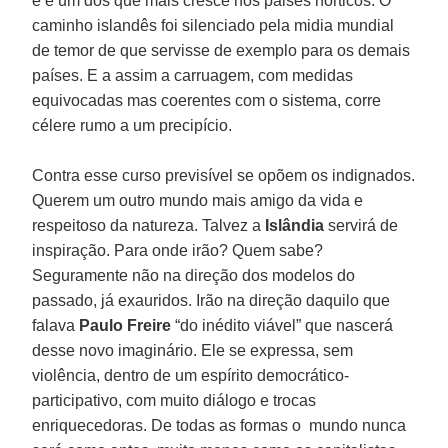
e é um dos que mais cresce nos paises nórticos. O
caminho islandês foi silenciado pela midia mundial
de temor de que servisse de exemplo para os demais
países. E a assim a carruagem, com medidas
equivocadas mas coerentes com o sistema, corre
célere rumo a um precipício.
Contra esse curso previsível se opõem os indignados.
Querem um outro mundo mais amigo da vida e
respeitoso da natureza. Talvez a
Islândia
servirá de
inspiração. Para onde irão? Quem sabe?
Seguramente não na direção dos modelos do
passado, já exauridos. Irão na direção daquilo que
falava
Paulo Freire
“do inédito viável” que nascerá
desse novo imaginário. Ele se expressa, sem
violência, dentro de um espírito democrático-
participativo, com muito diálogo e trocas
enriquecedoras. De todas as formas o mundo nunca