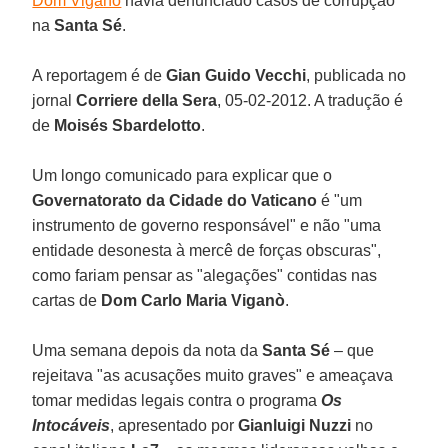
Dom Viganò
havia denunciado casos de corrupção
na
Santa Sé
.
A reportagem é de
Gian Guido Vecchi
, publicada no
jornal
Corriere della Sera
, 05-02-2012. A tradução é
de
Moisés Sbardelotto
.
Um longo comunicado para explicar que o
Governatorato da Cidade do Vaticano
é "um
instrumento de governo responsável" e não "uma
entidade desonesta à mercê de forças obscuras",
como fariam pensar as "alegações" contidas nas
cartas de
Dom Carlo Maria Viganò
.
Uma semana depois da nota da
Santa Sé
– que
rejeitava "as acusações muito graves" e ameaçava
tomar medidas legais contra o programa
Os
Intocáveis
, apresentado por
Gianluigi Nuzzi
no