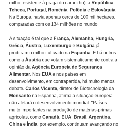
milho resistente à praga do caruncho), a
República
Tcheca
,
Portugal
,
Romênia
,
Polônia
e
Eslováquia
.
Na Europa, havia apenas cerca de 100 mil hectares,
comparadas com os 134 milhões no mundo.
A situação é tal que a
França
,
Alemanha
,
Hungria
,
Grécia
,
Áustria
,
Luxemburgo
e
Bulgária
já
proibiram o milho cultivado na
Espanha
. E há outros
como a
Áustria
que votam sistematicamente contra a
opinião da
Agência Europeia de Segurança
Alimentar
. Nos
EUA
e nos países em
desenvolvimento, em contrapartida, há muito menos
debate.
Carlos Vicente
, diretor de Biotecnologia da
Monsanto
na Espanha, afirma a situação europeia
não afetará o desenvolvimento mundial: "Países
muito importantes na produção de matérias-primas
agrícolas, como
Canadá
,
EUA
,
Brasil
,
Argentina
,
China
e
Índia
, por exemplo, continuam avançando no