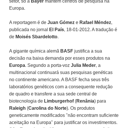
setor, só a
Bayer
mantém centros de pesquisa na
Europa.
A reportagem é de
Juan Gómez
e
Rafael Méndez
,
publicada no jornal
El País
, 18-01-2012. A tradução é
de
Moisés Sbardelotto
.
A gigante química alemã
BASF
justifica a sua
decisão na baixa demanda por esses produtos na
Europa
. Segundo a porta-voz
Julia Meder
, a
multinacional continuará suas pesquisas genéticas
no continente americano. A BASF fecha seus três
laboratórios genéticos com a consequente redução
de quadro e transfere a sua sede central de
biotecnologia de
Limburgerhof
(
Renânia
) para
Raleigh
(
Carolina do Norte
). Os produtos
geneticamente modificados "não encontram suficiente
aceitação na Europa" para justificar os investimentos.