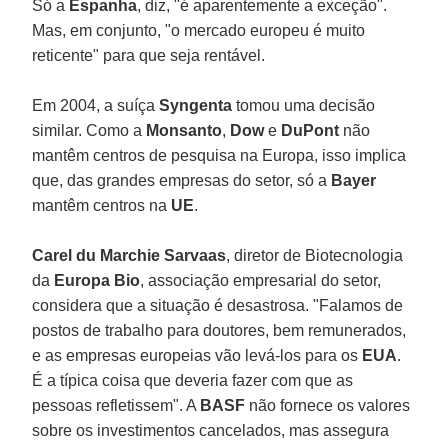
Só a
Espanha
, diz, "é aparentemente a exceção".
Mas, em conjunto, "o mercado europeu é muito
reticente" para que seja rentável.
Em 2004, a suíça
Syngenta
tomou uma decisão
similar. Como a
Monsanto
,
Dow
e
DuPont
não
mantêm centros de pesquisa na Europa, isso implica
que, das grandes empresas do setor, só a
Bayer
mantêm centros na
UE
.
Carel du Marchie Sarvaas
, diretor de Biotecnologia
da
Europa Bio
, associação empresarial do setor,
considera que a situação é desastrosa. "Falamos de
postos de trabalho para doutores, bem remunerados,
e as empresas europeias vão levá-los para os
EUA
.
É a típica coisa que deveria fazer com que as
pessoas refletissem". A
BASF
não fornece os valores
sobre os investimentos cancelados, mas assegura