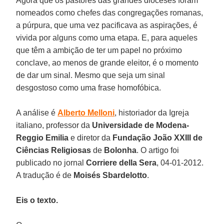
Agora que os pastores das grandes dioceses foram
nomeados como chefes das congregações romanas,
a púrpura, que uma vez pacificava as aspirações, é
vivida por alguns como uma etapa. E, para aqueles
que têm a ambição de ter um papel no próximo
conclave, ao menos de grande eleitor, é o momento
de dar um sinal. Mesmo que seja um sinal
desgostoso como uma frase homofóbica.
A análise é
Alberto Melloni
, historiador da Igreja
italiano, professor da
Universidade de Modena-
Reggio Emilia
e diretor da
Fundação João XXIII de
Ciências Religiosas
de
Bolonha
. O artigo foi
publicado no jornal
Corriere della Sera
, 04-01-2012.
A tradução é de
Moisés Sbardelotto
.
Eis o texto.