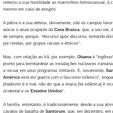
reiterou a sua hostilidade ao matrimônio homossexual, à 
mesmo em caso de estupro.
A pátria e a sua defesa, obviamente, são os campos favor
atacar o atual ocupante da
Casa Branca
, que, a seu ver, 
de sempre, porque, "discurso após discurso, tentando divi
por rendas, por grupos raciais e étnicos".
Mas, com relação ao Irã, por exemplo,
Obama
é "ingênuo
pronto para bombardear as instalações nucleares iraniana
a recuar em seus programas militares. E, novamente,
Sa
América
está em guerra com o fascismo islâmico", enqu
jihadismo é o mal, não diz que a sharia [lei islâmica] é in
ocidental e os
Estados Unidos
".
A família, entretanto, é tradicionalmente, desde a sua ati
cavalos de batalha de
Santorum
, que, em dezembro, em p