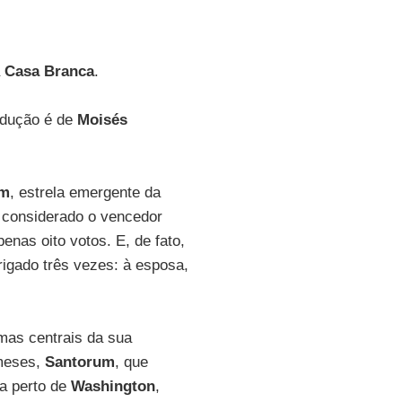
a
Casa Branca
.
radução é de
Moisés
um
, estrela emergente da
 considerado o vencedor
nas oito votos. E, de fato,
rigado três vezes: à esposa,
emas centrais da sua
 meses,
Santorum
, que
a perto de
Washington
,