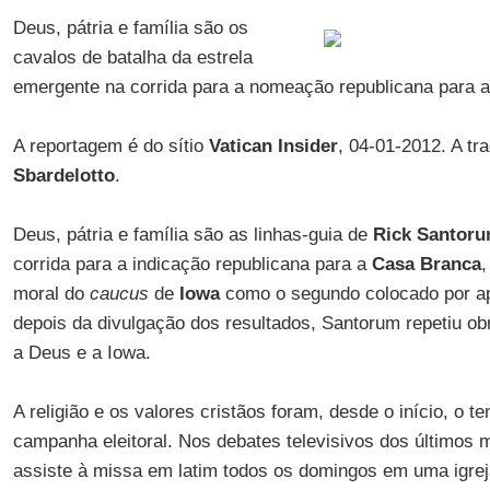
Deus, pátria e família são os
cavalos de batalha da estrela
emergente na corrida para a nomeação republicana para 
A reportagem é do sítio
Vatican Insider
, 04-01-2012. A t
Sbardelotto
.
Deus, pátria e família são as linhas-guia de
Rick Santor
corrida para a indicação republicana para a
Casa Branca
,
moral do
caucus
de
Iowa
como o segundo colocado por ape
depois da divulgação dos resultados, Santorum repetiu ob
a Deus e a Iowa.
A religião e os valores cristãos foram, desde o início, o t
campanha eleitoral. Nos debates televisivos dos últimos
assiste à missa em latim todos os domingos em uma igrej