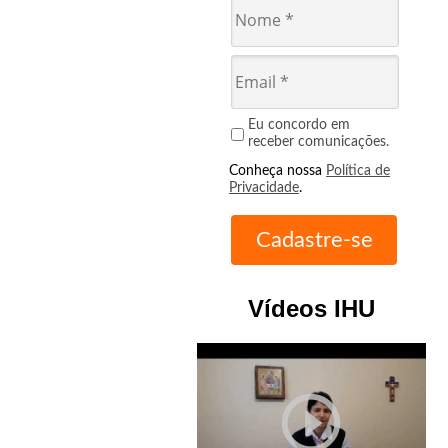
Eu concordo em
receber comunicações.
Conheça nossa
Política de
Privacidade
.
Vídeos IHU
play_circle_outline