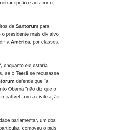
contracepção e ao aborto,
itos de
Santorum
para
é o presidente mais divisivo
dir a
América
, por classes,
", enquanto ele estaria
s, se o
Teerã
se recusasse
ntorum
defende que "a
anto Obama "não diz que o
compatível com a civilização
vidade parlamentar, um dos
articular, comoveu o país