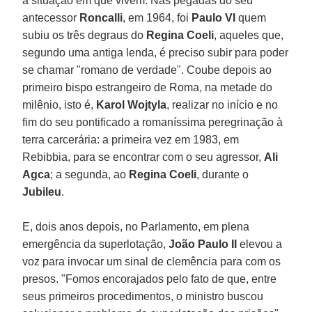
a situação em que vivem. Nas pegadas do seu
antecessor
Roncalli
, em 1964, foi
Paulo VI
quem
subiu os três degraus do
Regina Coeli
, aqueles que,
segundo uma antiga lenda, é preciso subir para poder
se chamar "romano de verdade". Coube depois ao
primeiro bispo estrangeiro de Roma, na metade do
milênio, isto é,
Karol Wojtyla
, realizar no início e no
fim do seu pontificado a romaníssima peregrinação à
terra carcerária: a primeira vez em 1983, em
Rebibbia, para se encontrar com o seu agressor,
Ali
Agca
; a segunda, ao
Regina Coeli
, durante o
Jubileu
.
E, dois anos depois, no Parlamento, em plena
emergência da superlotação,
João Paulo II
elevou a
voz para invocar um sinal de clemência para com os
presos. "Fomos encorajados pelo fato de que, entre
seus primeiros procedimentos, o ministro buscou