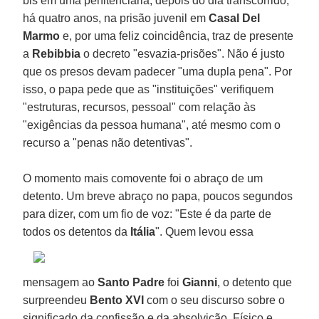
bis em uma penitenciária, depois do dia transcorrido,
há quatro anos, na prisão juvenil em
Casal Del
Marmo
e, por uma feliz coincidência, traz de presente
a
Rebibbia
o decreto "esvazia-prisões". Não é justo
que os presos devam padecer "uma dupla pena". Por
isso, o papa pede que as "instituições" verifiquem
"estruturas, recursos, pessoal" com relação às
"exigências da pessoa humana", até mesmo com o
recurso a "penas não detentivas".
O momento mais comovente foi o abraço de um
detento. Um breve abraço no papa, poucos segundos
para dizer, com um fio de voz: "Este é da parte de
todos os detentos da
Itália
".
Quem levou essa
mensagem ao
Santo Padre
foi
Gianni
, o detento que
surpreendeu
Bento XVI
com o seu discurso sobre o
significado da confissão e da absolvição. Físico e