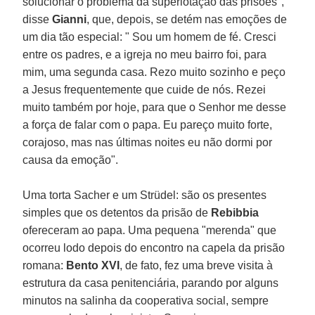
solucionar o problema da superlotação das prisões",
disse
Gianni
, que, depois, se detém nas emoções de
um dia tão especial: " Sou um homem de fé. Cresci
entre os padres, e a igreja no meu bairro foi, para
mim, uma segunda casa. Rezo muito sozinho e peço
a Jesus frequentemente que cuide de nós. Rezei
muito também por hoje, para que o Senhor me desse
a força de falar com o papa. Eu pareço muito forte,
corajoso, mas nas últimas noites eu não dormi por
causa da emoção".
Uma torta Sacher e um Strüdel: são os presentes
simples que os detentos da prisão de
Rebibbia
ofereceram ao papa. Uma pequena "merenda" que
ocorreu lodo depois do encontro na capela da prisão
romana:
Bento XVI
, de fato, fez uma breve visita à
estrutura da casa penitenciária, parando por alguns
minutos na salinha da cooperativa social, sempre