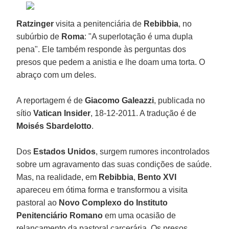
Ratzinger
visita a penitenciária de
Rebibbia
, no
subúrbio de
Roma
: "A superlotação é uma dupla
pena". Ele também responde às perguntas dos
presos que pedem a anistia e lhe doam uma torta. O
abraço com um deles.
A reportagem é de
Giacomo Galeazzi
, publicada no
sítio
Vatican Insider
, 18-12-2011. A tradução é de
Moisés Sbardelotto
.
Dos
Estados Unidos
, surgem rumores incontrolados
sobre um agravamento das suas condições de saúde.
Mas, na realidade, em
Rebibbia
,
Bento XVI
apareceu em ótima forma e transformou a visita
pastoral ao
Novo Complexo do Instituto
Penitenciário Romano
em uma ocasião de
relançamento da pastoral carcerária. Os presos