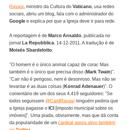
Ravasi
, ministro da Cultura do
Vaticano
, usa redes
sociais, abriu um blog, fala com o administrador do
Google
e explica por que a Igreja deve ir para rede.
A reportagem é de
Marco Ansaldo
, publicada no
jornal
La Repubblica
, 14-12-2011. A tradução é de
Moisés Sbardelotto
.
"O homem é o único animal capaz de corar. Mas
também é o único que precisa disso (
Mark Twain
)".
"Cair não é perigoso, nem é desonroso. Mas não se
levantar é as duas coisas (
Konrad Adenauer
)". O
comentário de um dos seus 4.419 seguidores: "Se
todos seguissem
@CardRavasi
ninguém pediria que
a Igreja pagasse o
ICI
[imposto municipal sobre os
imóveis]". Uma piada, obviamente, mas que dá conta
da popularidade de um
cardeal agora ativo também
no
Twitter
.