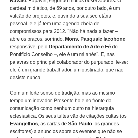
Ravasi
. Papável, segundo muitos observadores. O
cardeal midiático, de 69 anos, por outro lado, é um
vulcão de projetos, e, ouvindo a sua secretária
pessoal, ele já tem uma agenda cheia de
compromissos para 2012. "Não há nada a fazer –
abre os braços, sorrindo,
Mons. Pasquale Iacobone
,
responsável pelo
Departamento de Arte e Fé
do
Pontifício Conselho –, ele é um milanês". E, nas
palavras do principal colaborador do purpurado, lê-se:
ele é um grande trabalhador, um obstinado, que não
desiste nunca.
Com um forte senso de tradição, mas ao mesmo
tempo um inovador. Presente hoje no fronte da
comunicação como nenhum outro na hierarquia
eclesiástica. Os seus tuítes vão de citações cultas (os
Evangelhos
, as cartas de
São Paulo
, os grandes
escritores) a anúncios sobre os eventos que não se