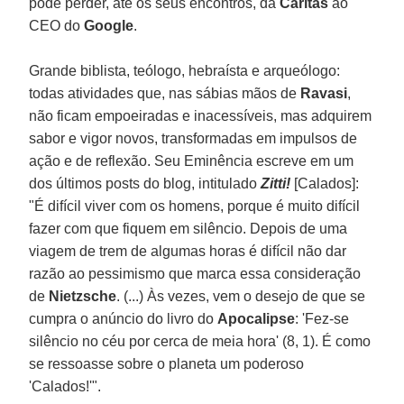
pode perder, até os seus encontros, da
Cáritas
ao
CEO do
Google
.
Grande biblista, teólogo, hebraísta e arqueólogo:
todas atividades que, nas sábias mãos de
Ravasi
,
não ficam empoeiradas e inacessíveis, mas adquirem
sabor e vigor novos, transformadas em impulsos de
ação e de reflexão. Seu Eminência escreve em um
dos últimos posts do blog, intitulado
Zitti!
[Calados]:
"É difícil viver com os homens, porque é muito difícil
fazer com que fiquem em silêncio. Depois de uma
viagem de trem de algumas horas é difícil não dar
razão ao pessimismo que marca essa consideração
de
Nietzsche
. (...) Às vezes, vem o desejo de que se
cumpra o anúncio do livro do
Apocalipse
: 'Fez-se
silêncio no céu por cerca de meia hora' (8, 1). É como
se ressoasse sobre o planeta um poderoso
'Calados!'".