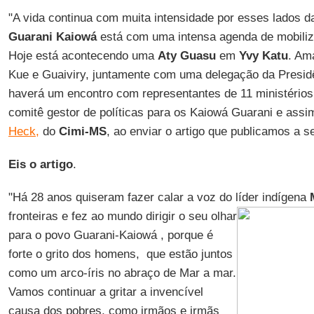
"A vida continua com muita intensidade por esses lados d
Guarani Kaiowá
está com uma intensa agenda de mobiliza
Hoje está acontecendo uma
Aty Guasu
em
Yvy Katu
. Am
Kue e Guaiviry, juntamente com uma delegação da Presid
haverá um encontro com representantes de 11 ministérios 
comitê gestor de políticas para os Kaiowá Guarani e assi
Heck,
do
Cimi-MS
, ao enviar o artigo que publicamos a se
Eis o artigo
.
"Há 28 anos quiseram fazer calar a voz do líder indígena
fronteiras e fez ao mundo dirigir o
seu olhar
para o povo Guarani-Kaiowá , porque é
forte o grito dos homens, que estão juntos
como um arco-íris no abraço de Mar a mar.
Vamos continuar a gritar a invencível
causa dos pobres, como irmãos e irmãs