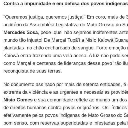
Contra a impunidade e em defesa dos povos indígenas
"Queremos justiça, queremos justiça!" Em coro, mais de 
auditório da Assembléia Legislativa do Mato Grosso do Su
Mercedes Sosa
, pede que não sejamos indiferentes ant
mundo tão injusto! De Marçal Tupã’i a Nisio Kaiowá Guara
plantadas no chão encharcado de sangue. Forte emoção n
Kaiowá entra trazendo uma vela acesa. A luz não pode ser
como Marçal e centenas de lideranças desse povo irão il
reconquista de suas terras.
No documento assinado por mais de setenta entidades, é 
extrema da violência e as urgentes e necessárias providê
Nísio Gomes
e sua comunidade reflete ao mundo um dos 
de direitos humanos contra povos originários. Os índices
efetivamente pelos povos indígenas de Mato Grosso do 
bom senso, com reservas superlotadas e infestadas pela f