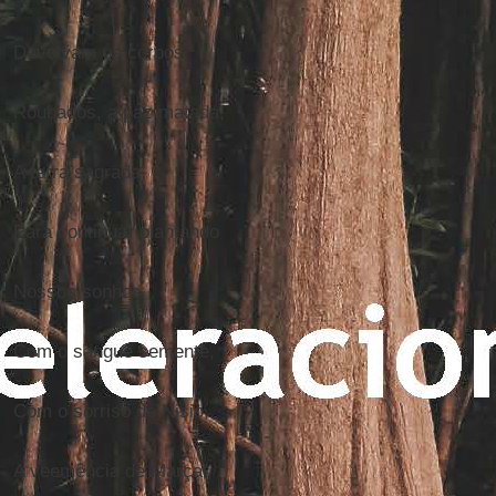
Devolvam os corpos
Roubados, a paz matada,
A terra sagrada,
Para continuar plantando
Nossos sonhos
Com o sangue semente,
Com o sorriso de Nisio,
A veemência de Marçal,