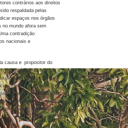
tores contrários aos direitos
sido respaldada pelas
indicar espaços nos órgãos
os no mundo afora sem
 Uma contradição
os nacionais e
da causa e propositor do
no em homenagem a Marçal,
ra para dar certeza de que
ecularmente. "Marçal,
dessa covardia será cobrada
ional cantado em Guarani,
dores, heróis e mártires