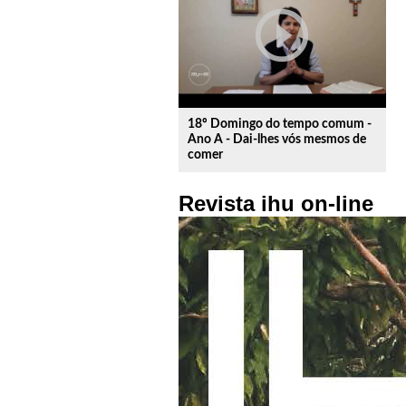
play_circle_outline
18º Domingo do tempo comum -
Ano A - Dai-lhes vós mesmos de
comer
Revista ihu on-line