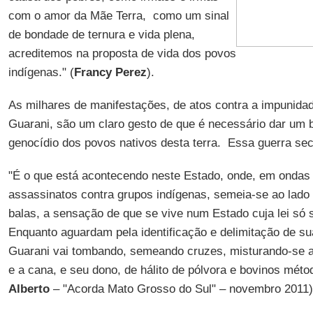
com o amor da Mãe Terra, como um sinal
de bondade de ternura e vida plena,
acreditemos na proposta de vida dos povos
indígenas." (
Francy Perez
).
As milhares de manifestações, de atos contra a impunidad
Guarani, são um claro gesto de que é necessário dar um
genocídio dos povos nativos desta terra. Essa guerra sec
"É o que está acontecendo neste Estado, onde, em ondas
assassinatos contra grupos indígenas, semeia-se ao lado
balas, a sensação de que se vive num Estado cuja lei só
Enquanto aguardam pela identificação e delimitação de s
Guarani vai tombando, semeando cruzes, misturando-se a
e a cana, e seu dono, de hálito de pólvora e bovinos méto
Alberto
– "Acorda Mato Grosso do Sul" – novembro 2011)