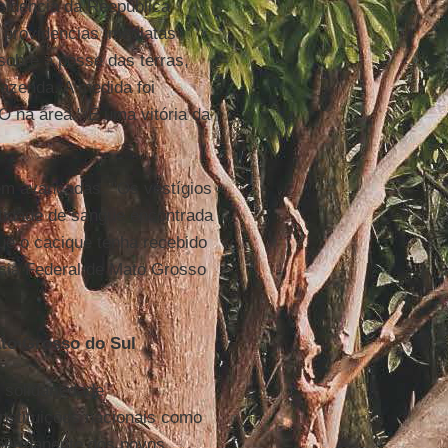
sidencia da Reepública
s providencias imediatas
obre a posse das terras,
azenda. A medida foi
O na área." É uma vitória da
bem avançadas. "Os vestígios
ntidade de sangue encontrada
ue o cacique tenha recebido
ícia Federal de Mato Grosso
to Grosso do Sul
 solidariedade
nstituições nacionais como
 permanente dos povos