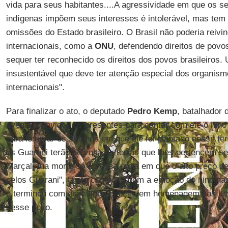
vida para seus habitantes....A agressividade em que os se
indígenas impõem seus interesses é intolerável, mas tem 
omissões do Estado brasileiro. O Brasil não poderia reiv
internacionais, como a
ONU
, defendendo direitos de pov
sequer ter reconhecido os direitos dos povos brasileiros.
insustentável que deve ter atenção especial dos organism
internacionais".
Para finalizar o ato, o deputado
Pedro Kemp
, batalhador 
evento, convidou os presentes para cantar com ele o hi
para lembrar os 28 anos em que ele foi plantado nessa ter
os Guarani terão de volta as terras que lhes pertencem s
Marçal, tua morte só apressa o dia em que o alto preço 
pelos Guarani", O ato começou com a emoção do hino nac
e terminou com essa linda canção em homenagem aos luta
desse povo.