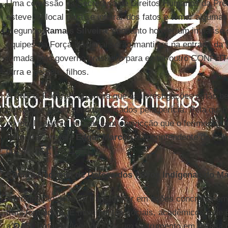
Uma comissão da Secretaria de Direitos Humanos da Pre
esteve no local para se inteirar dos fatos e tomar alguma
"segundo
Ramaís Silveira
, enquanto houver um impasse s
equipes da Força Nacional serão mantidas na entrada da f
tomada pelo governo brasileiro para evitar outro CONFLIT
terra e de seus filhos.
A Polícia Federal considera que as investigações estão 
de sangue estão sendo analisados pela perícia. Pela qua
no local pode se afirmar com convicção que o ferimento q
foi mortal", revela
Edgar Marcon
, superintendente da Pol
do Sul. (
G1
, 25-11-11).
Comitê Nacional de Defesa dos Povos Indígenas do Ma
A indignação deve se transformar em ações concretas em
transformadora. E movimentos sociais, acadêmicos e de i
a
OAB
, trataram logo de criar um instrumento em defesa