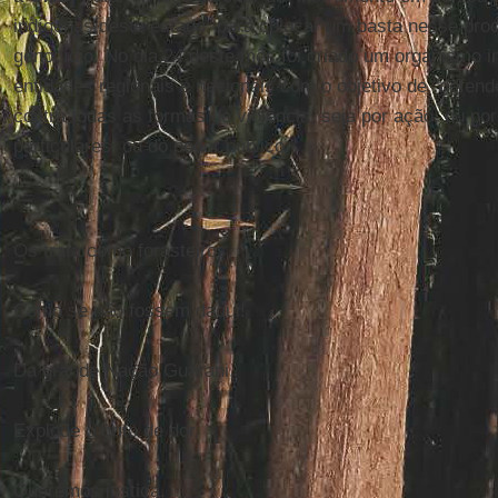
indígenas deste estado, para colocar um basta nesse pro
genocídio. No dia 24 deste mês foi criado um organismo i
entidades regionais e nacionais com o objetivo de "defend
contra todas as formas de violência, seja por ação, ou por
particulares ou do poder público."
Os trata como forasteiros,
Como se não fossem daqui!
Da grande Nação Guarani,
Explode o grito de dor,
Queremos justiça,