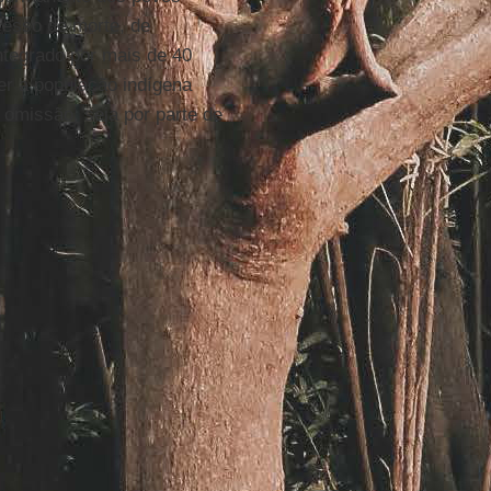
cesso de morte, de
ntegrado por mais de 40
er a população indígena
 omissão, seja por parte de