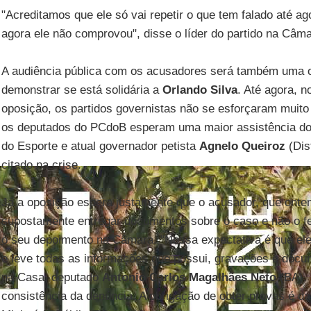
"Acreditamos que ele só vai repetir o que tem falado até ago
agora ele não comprovou", disse o líder do partido na Câm
A audiência pública com os acusadores será também uma o
demonstrar se está solidária a
Orlando Silva
. Até agora, n
oposição, os partidos governistas não se esforçaram muito 
os deputados do PCdoB esperam uma maior assistência do 
do Esporte e atual governador petista
Agnelo Queiroz
(Dis
citado na crise.
Já a oposição espera justamente que o acusador, que ontem
supostamente entregar documentos sobre o caso e não o fe
o seu depoimento na Câmara. "Nossa expectativa é que ele 
e leve todas as informações que possui, gravações e docu
na Casa, deputado
Antonio Carlos Magalhães Neto
(BA).
consistência da denúncia. A obrigação de obter provas é da