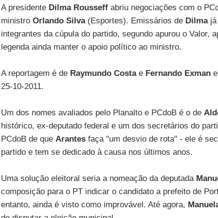
A presidente
Dilma Rousseff
abriu negociações com o PCdo
ministro
Orlando Silva
(Esportes). Emissários de
Dilma
já
integrantes da cúpula do partido, segundo apurou o Valor, 
legenda ainda manter o apoio político ao ministro.
A reportagem é de
Raymundo Costa
e
Fernando Exman
e
25-10-2011.
Um dos nomes avaliados pelo Planalto e PCdoB é o de
Ald
histórico, ex-deputado federal e um dos secretários do par
PCdoB de que
Arantes
faça "um desvio de rota" - ele é se
partido e tem se dedicado à causa nos últimos anos.
Uma solução eleitoral seria a nomeação da deputada
Manue
composição para o PT indicar o candidato a prefeito de Port
entanto, ainda é visto como improvável. Até agora,
Manuel
de disputar a eleição municipal.