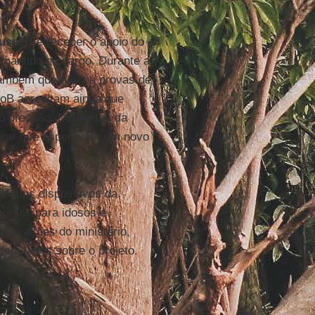
usseff
e receber o apoio do
 mantido no cargo. Durante a
também que não há provas de
doB acreditam ainda que
b pressão. Dirigentes da
arar que esperavam um novo
 alguns dispositivos da
ontos para idosos e
 as ações do ministério,
deputados sobre o projeto.