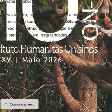
Ministério Público."
Na sexta-feira, após conversar com a presidente
Dilma Ro
ex-presidente
Luiz Inácio Lula da Silva
,
Orlando Silva
foi
reunião com
Dilma
, assegurou que é inocente. Sustentou 
sua participação em irregularidades. Parlamentares do PC
Dilma
decidiu dar um sinal de que não tomaria decisões so
Federação Internacional de Futebol (
Fifa
) chegaram a decl
interlocutor no governo brasileiro.
A entidade e o Executivo estão em rota de colisão devido a
proposta de
Lei Geral da Copa
, como a concessão de desc
estudantes. Para demonstrar que está tocando normalmente
Silva planeja nesta semana ir à Câmara conversar com os 
⚠️
Comunicar erro