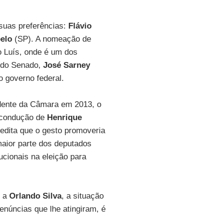
suas preferências:
Flávio
elo
(SP). A nomeação de
ão Luís, onde é um dos
e do Senado,
José Sarney
 governo federal.
idente da Câmara em 2013, o
a condução de
Henrique
dita que o gesto promoveria
maior parte dos deputados
ucionais na eleição para
s a
Orlando Silva
, a situação
enúncias que lhe atingiram, é