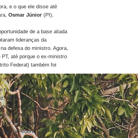
ra, e o que ele disse até
ara,
Osmar Júnior
(PI).
portunidade de a base aliada
otaram lideranças da
na defesa do ministro. Agora,
PT, até porque o ex-ministro
trito Federal) também foi
 foi à Polícia Federal
z, apresente provas durante
possa repetir o que já disse
mentos", disse o líder do DEM
 "Nós temos que avaliar a
 Polícia Federal e do