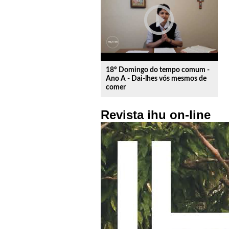
play_circle_outline
18º Domingo do tempo comum -
Ano A - Dai-lhes vós mesmos de
comer
Revista ihu on-line