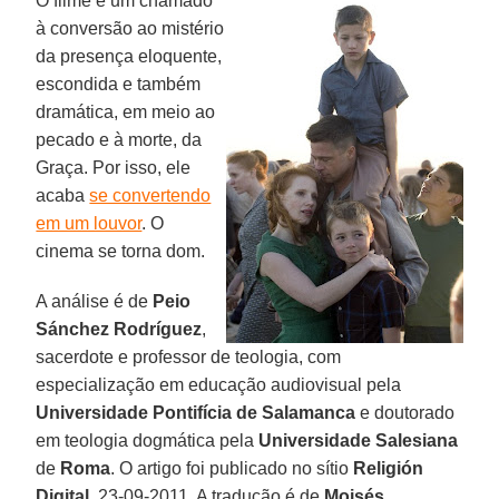
O filme é um chamado
à conversão ao mistério
da presença eloquente,
escondida e também
dramática, em meio ao
pecado e à morte, da
Graça. Por isso, ele
acaba
se convertendo
em um louvor
. O
cinema se torna dom.
A análise é de
Peio
Sánchez Rodríguez
,
sacerdote e professor de teologia, com
especialização em educação audiovisual pela
Universidade Pontifícia de Salamanca
e doutorado
em teologia dogmática pela
Universidade Salesiana
de
Roma
. O artigo foi publicado no sítio
Religión
Digital
, 23-09-2011. A tradução é de
Moisés