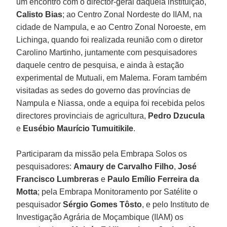
um encontro com o director-geral daquela instituição,
Calisto Bias
; ao Centro Zonal Nordeste do IIAM, na
cidade de Nampula, e ao Centro Zonal Noroeste, em
Lichinga, quando foi realizada reunião com o diretor
Carolino Martinho, juntamente com pesquisadores
daquele centro de pesquisa, e ainda à estação
experimental de Mutuali, em Malema. Foram também
visitadas as sedes do governo das províncias de
Nampula e Niassa, onde a equipa foi recebida pelos
directores provinciais de agricultura,
Pedro Dzucula
e
Eusébio Maurício Tumuitikile
.
Participaram da missão pela Embrapa Solos os
pesquisadores:
Amaury de Carvalho Filho
,
José
Francisco Lumbreras
e
Paulo Emílio Ferreira da
Motta
; pela Embrapa Monitoramento por Satélite o
pesquisador
Sérgio Gomes Tôsto
, e pelo Instituto de
Investigação Agrária de Moçambique (IIAM) os