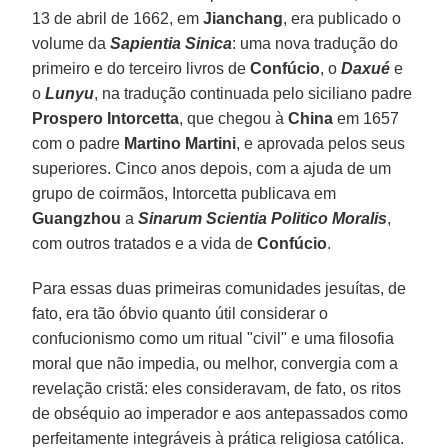
13 de abril de 1662, em
Jianchang
, era publicado o
volume da
Sapientia Sinica
: uma nova tradução do
primeiro e do terceiro livros de
Confúcio
, o
Daxué
e
o
Lunyu
, na tradução continuada pelo siciliano padre
Prospero Intorcetta
, que chegou à
China
em 1657
com o padre
Martino Martini
, e aprovada pelos seus
superiores. Cinco anos depois, com a ajuda de um
grupo de coirmãos, Intorcetta publicava em
Guangzhou
a
Sinarum Scientia Politico Moralis
,
com outros tratados e a vida de
Confúcio
.
Para essas duas primeiras comunidades jesuítas, de
fato, era tão óbvio quanto útil considerar o
confucionismo como um ritual "civil" e uma filosofia
moral que não impedia, ou melhor, convergia com a
revelação cristã: eles consideravam, de fato, os ritos
de obséquio ao imperador e aos antepassados como
perfeitamente integráveis à prática religiosa católica.