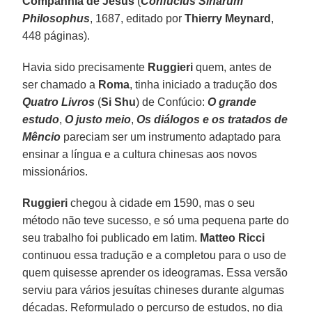
Companhia de Jesus
(
Confucius Sinarum
Philosophus
, 1687, editado por
Thierry
Meynard
,
448 páginas).
Havia sido precisamente
Ruggieri
quem, antes de
ser chamado a
Roma
, tinha iniciado a tradução dos
Quatro Livros
(
Si Shu
) de Confúcio:
O grande
estudo
,
O justo meio
,
Os diálogos e os tratados de
Mêncio
pareciam ser um instrumento adaptado para
ensinar a língua e a cultura chinesas aos novos
missionários.
Ruggieri
chegou à cidade em 1590, mas o seu
método não teve sucesso, e só uma pequena parte do
seu trabalho foi publicado em latim.
Matteo Ricci
continuou essa tradução e a completou para o uso de
quem quisesse aprender os ideogramas. Essa versão
serviu para vários jesuítas chineses durante algumas
décadas. Reformulado o percurso de estudos, no dia