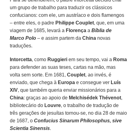
um grupo de trabalho para traduzir os clássicos
confucianos: com ele, um austríaco e dois flamengos
– entre eles, o padre
Philippe Couplet
, que, em uma
viagem de 1685, levará a
Florença
a
Bíblia de
Marco Polo
– e assim partem da
China
novas
traduções.
Intorcetta
, como
Ruggieri
em seu tempo, vai a
Roma
para defender as suas teses, cartas na mão, mas
volta sem sorte. Em 1681,
Couplet
, ao invés, é
enviado, que chega à
Europa
e consegue ver
Luís
XIV
, que também queria enviar missionários para a
China
: graças ao apoio de
Melchisédek Thévenot
,
bibliotecário do
Louvre
, o trabalho de tradução de
três gerações de jesuítas tornou-se, no dia 28 de maio
de 1687, o
Confucius Sinarum Philosophus, sive
Scientia Sinensis
.