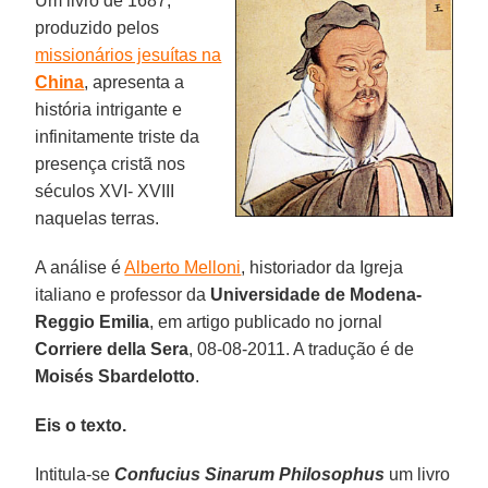
Um livro de 1687,
produzido pelos
missionários jesuítas na
China
, apresenta a
história intrigante e
infinitamente triste da
presença cristã nos
séculos XVI- XVIII
naquelas terras.
A análise é
Alberto Melloni
, historiador da Igreja
italiano e professor da
Universidade de Modena-
Reggio
Emilia
, em artigo publicado no jornal
Corriere della Sera
, 08-08-2011. A tradução é de
Moisés Sbardelotto
.
Eis o texto.
Intitula-se
Confucius Sinarum Philosophus
um livro