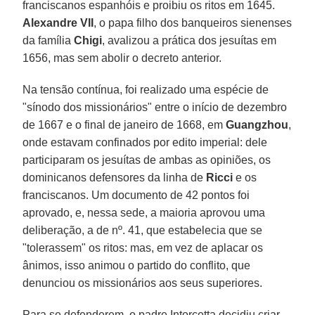
franciscanos espanhóis e proibiu os ritos em 1645.
Alexandre VII
, o papa filho dos banqueiros sienenses
da família
Chigi
, avalizou a prática dos jesuítas em
1656, mas sem abolir o decreto anterior.
Na tensão contínua, foi realizado uma espécie de
"sínodo dos missionários" entre o início de dezembro
de 1667 e o final de janeiro de 1668, em
Guangzhou
,
onde estavam confinados por edito imperial: dele
participaram os jesuítas de ambas as opiniões, os
dominicanos defensores da linha de
Ricci
e os
franciscanos. Um documento de 42 pontos foi
aprovado, e, nessa sede, a maioria aprovou uma
deliberação, a de nº. 41, que estabelecia que se
"tolerassem" os ritos: mas, em vez de aplacar os
ânimos, isso animou o partido do conflito, que
denunciou os missionários aos seus superiores.
Para se defenderem, o padre Intorcetta decidiu criar