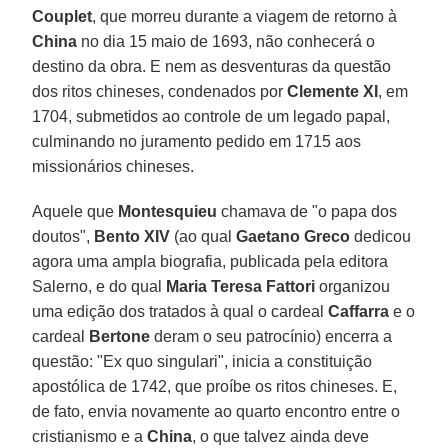
Couplet
, que morreu durante a viagem de retorno à
China
no dia 15 maio de 1693, não conhecerá o
destino da obra. E nem as desventuras da questão
dos ritos chineses, condenados por
Clemente XI
, em
1704, submetidos ao controle de um legado papal,
culminando no juramento pedido em 1715 aos
missionários chineses.
Aquele que
Montesquieu
chamava de "o papa dos
doutos",
Bento XIV
(ao qual
Gaetano Greco
dedicou
agora uma ampla biografia, publicada pela editora
Salerno, e do qual
Maria Teresa Fattori
organizou
uma edição dos tratados à qual o cardeal
Caffarra
e o
cardeal
Bertone
deram o seu patrocínio) encerra a
questão: "Ex quo singulari", inicia a constituição
apostólica de 1742, que proíbe os ritos chineses. E,
de fato, envia novamente ao quarto encontro entre o
cristianismo e a
China
, o que talvez ainda deve